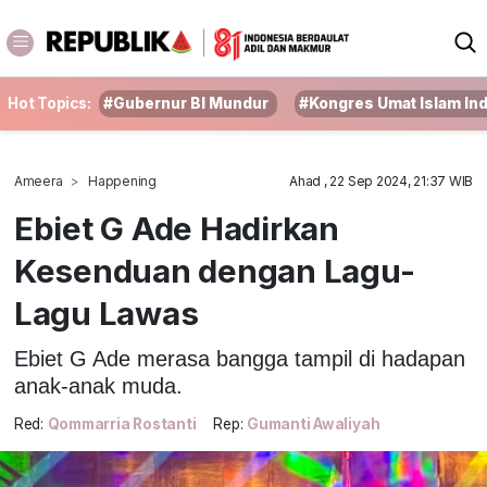
Hot Topics:
#Gubernur BI Mundur
#Kongres Umat Islam In
Ameera
Happening
Ahad , 22 Sep 2024, 21:37 WIB
Ebiet G Ade Hadirkan
Kesenduan dengan Lagu-
Lagu Lawas
Ebiet G Ade merasa bangga tampil di hadapan
anak-anak muda.
Red:
Qommarria Rostanti
Rep:
Gumanti Awaliyah