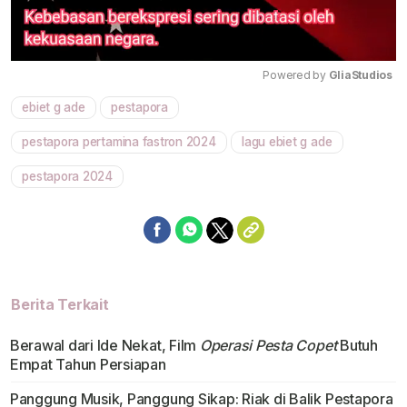
Powered by 
GliaStudios
ebiet g ade
pestapora
Mute
pestapora pertamina fastron 2024
lagu ebiet g ade
pestapora 2024
Berita Terkait
Berawal dari Ide Nekat, Film
Operasi Pesta Copet
Butuh
Empat Tahun Persiapan
Panggung Musik, Panggung Sikap: Riak di Balik Pestapora