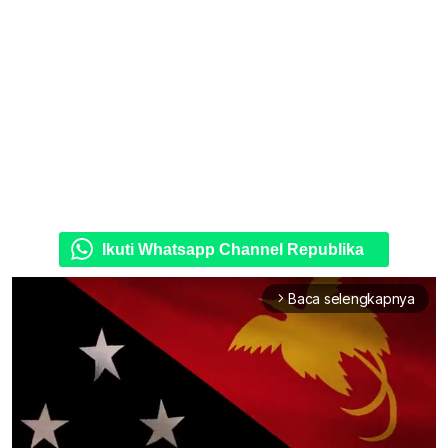
Ikuti Whatsapp Channel Republika
Baca selengkapnya
arrow_forward_ios