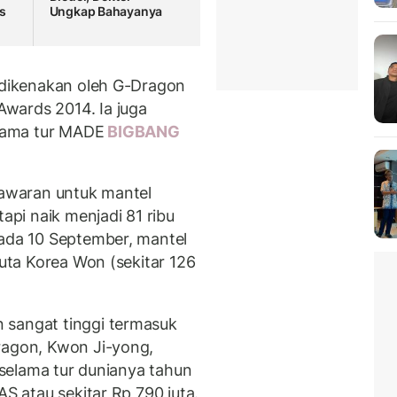
s
Ungkap Bahayanya
i dikenakan oleh G-Dragon
wards 2014. Ia juga
lama tur MADE
BIGBANG
 tawaran untuk mantel
tapi naik menjadi 81 ribu
Pada 10 September, mantel
juta Korea Won (sekitar 126
 sangat tinggi termasuk
ragon, Kwon Ji-yong,
n selama tur dunianya tahun
AS atau sekitar Rp 790 juta.