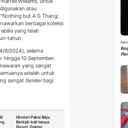
harrell Williams, untuk
 digunakan atau
 "Nothing but A G Thang:
enawarkan berbagai koleksi
bilia yang telah
un-tahun.
Kami
Ang
4/9/2024), selama
Pe
er hingga 10 September,
enawaran yang sangat
 semuanya adalah untuk
yang sangat
familier
bagi
k
!
Hindari Pakai Baju
ng,
Berkali-kali tanpa
Dicuci, Dokter