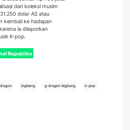
isasi dari koleksi musim
31.250 dolar AS atau
an kembali ke hadapan
karena ia dilaporkan
usik K-pop.
nel Republika
-dragon
bigbang
g-dragon bigbang
k-pop