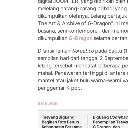
digital JOOPITER, yang didirikan oleh P
melelang barang-barang pribadi yang
dikumpulkan olehnya. Lelang bertajuk
The Art & Archive of G-Dragon" ini m
busana, seni kontemporer, dan memora
dikumpulkan
G-Dragon
selama bertah
Dilansir laman
Koreaboo
pada Sabtu (1
sembilan hari dari tanggal 2 Septemb
lelang tersebut mencatat beberapa p
mahal. Penawaran tertinggi di antara
mantel atau jaket bulu warna-warni 
penggemar K-pop.
Baca Juga
Taeyang BigBang
BigBang
Comebac
Bagikan Foto Penuh
Penampilan Taeya
Kehangatan Bersama
G Dragon, dan