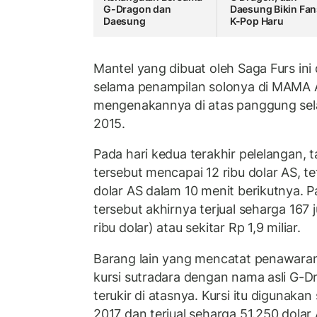
G-Dragon dan
Daesung Bikin Fan
Daesung
K-Pop Haru
Mantel yang dibuat oleh Saga Furs in
selama penampilan solonya di MAMA A
mengenakannya di atas panggung se
2015.
Pada hari kedua terakhir pelelangan,
tersebut mencapai 12 ribu dolar AS, te
dolar AS dalam 10 menit berikutnya. 
tersebut akhirnya terjual seharga 167 
ribu dolar) atau sekitar Rp 1,9 miliar.
Barang lain yang mencatat penawaran
kursi sutradara dengan nama asli G-D
terukir di atasnya. Kursi itu digunaka
2017 dan terjual seharga 51.250 dolar 