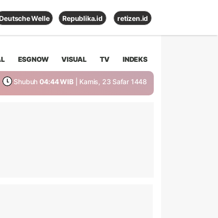
Deutsche Welle
Republika.id
retizen.id
AL
ESGNOW
VISUAL
TV
INDEKS
Shubuh
04:44 WIB
| Kamis, 23 Safar 1448