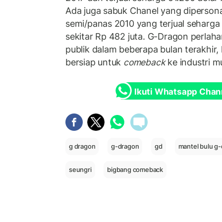
Ada juga sabuk Chanel yang dipersonal
semi/panas 2010 yang terjual seharga 
sekitar Rp 482 juta. G-Dragon perlah
publik dalam beberapa bulan terakhir, 
bersiap untuk
comeback
ke industri m
Ikuti Whatsapp Chan
g dragon
g-dragon
gd
mantel bulu g
seungri
bigbang comeback