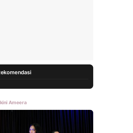
Rekomendasi
kini Ameera