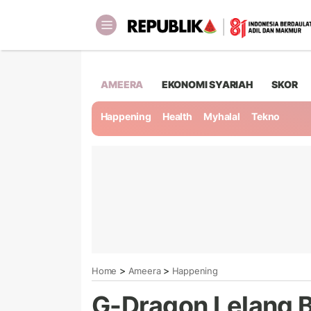
AMEERA
EKONOMI SYARIAH
SKOR
Happening
Health
Myhalal
Tekno
>
>
Home
Ameera
Happening
G-Dragon Lelang B