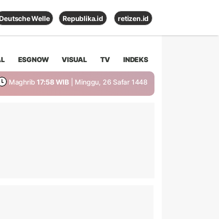
Deutsche Welle
Republika.id
retizen.id
AL
ESGNOW
VISUAL
TV
INDEKS
Maghrib
17:58 WIB
| Minggu, 26 Safar 1448