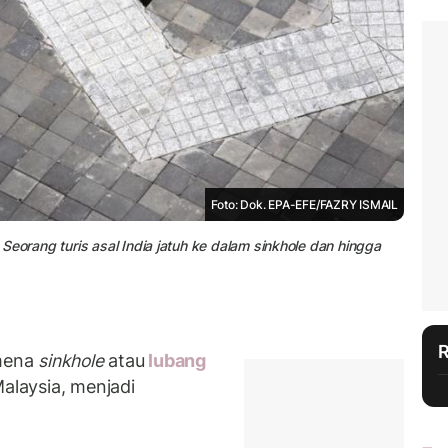
Foto: Dok. EPA-EFE/FAZRY ISMAIL
eorang turis asal India jatuh ke dalam sinkhole dan hingga
mena
sinkhole
atau
lubang
Malaysia, menjadi