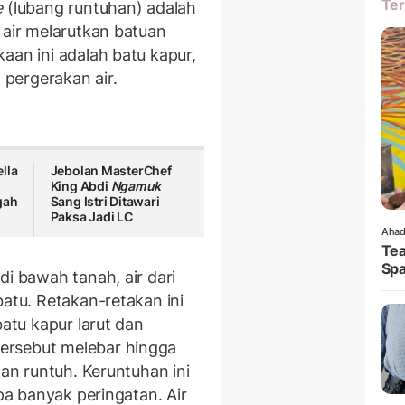
Ter
e
(lubang runtuhan) adalah
 air melarutkan batuan
aan ini adalah batu kapur,
 pergerakan air.
lla
Jebolan MasterChef
King Abdi
Ngamuk
gah
Sang Istri Ditawari
Paksa Jadi LC
Ahad
Tea
Spa
di bawah tanah, air dari
batu. Retakan-retakan ini
batu kapur larut dan
ersebut melebar hingga
dan runtuh. Keruntuhan ini
npa banyak peringatan. Air