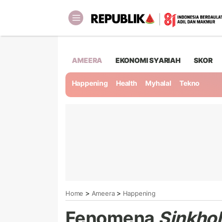
AMEERA
EKONOMI SYARIAH
SKOR
Happening
Health
Myhalal
Tekno
>
>
Home
Ameera
Happening
Fenomena
Sinkho