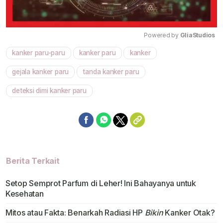
Powered by 
GliaStudios
kanker paru-paru
kanker paru
kanker
Mute
gejala kanker paru
tanda kanker paru
deteksi dimi kanker paru
Berita Terkait
Setop Semprot Parfum di Leher! Ini Bahayanya untuk
Kesehatan
Mitos atau Fakta: Benarkah Radiasi HP
Bikin
Kanker Otak?