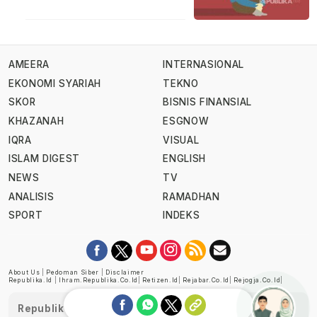
AMEERA
INTERNASIONAL
EKONOMI SYARIAH
TEKNO
SKOR
BISNIS FINANSIAL
KHAZANAH
ESGNOW
IQRA
VISUAL
ISLAM DIGEST
ENGLISH
NEWS
TV
ANALISIS
RAMADHAN
SPORT
INDEKS
About Us
|
Pedoman Siber
|
Disclaimer
Republika.id
|
Ihram.republika.co.id
|
Retizen.id
|
Rejabar.co.id
|
Rejogja.co.id
|
Republika telah diverifikasi oleh Dewan Pers