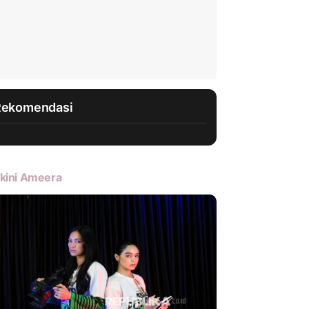
Rekomendasi
kini Ameera