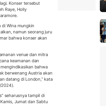
lagi. Konser tersebut
eh Raye, Holly
Paramore.
n di Wina mungkin
alkan, namun seorang juru
gemar bahwa konser akan
eamanan venue dan mitra
ncana keamanan dan
g mengindikasikan bahwa
ihak berwenang Austria akan
n datang di London,” kata
8/2024).
s” seharusnya tampil di
i Kamis, Jumat dan Sabtu