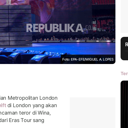
Foto: EPA-EFE/MIGUEL A. LOPES
Ter
ian Metropolitan London
ift
di London yang akan
ncaman teror di Wina,
dari Eras Tour sang