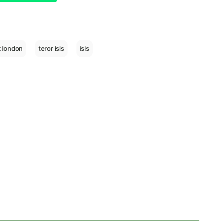
t london
teror isis
isis