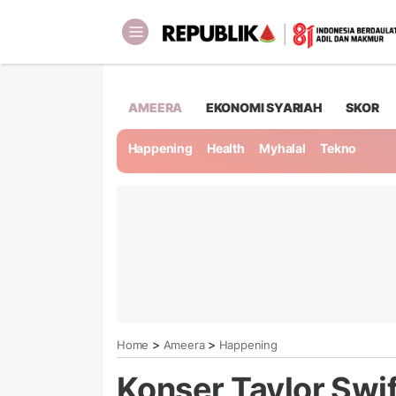
AMEERA
EKONOMI SYARIAH
SKOR
Happening
Health
Myhalal
Tekno
>
>
Home
Ameera
Happening
Konser Taylor Swif