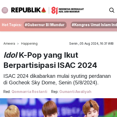
Hot Topics:
#Gubernur BI Mundur
#Kongres Umat Islam In
Ameera
Happening
Senin , 05 Aug 2024, 16:31 WIB
Idol
K-Pop yang Ikut
Berpartisipasi ISAC 2024
ISAC 2024 dikabarkan mulai syuting perdanan
di Gocheok Sky Dome, Senin (5/8/2024).
Red:
Qommarria Rostanti
Rep:
Gumanti Awaliyah