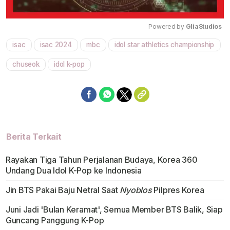
Powered by 
GliaStudios
isac
isac 2024
mbc
idol star athletics championship
Mute
chuseok
idol k-pop
Berita Terkait
Rayakan Tiga Tahun Perjalanan Budaya, Korea 360
Undang Dua Idol K-Pop ke Indonesia
Jin BTS Pakai Baju Netral Saat
Nyoblos
Pilpres Korea
Juni Jadi 'Bulan Keramat', Semua Member BTS Balik, Siap
Guncang Panggung K-Pop