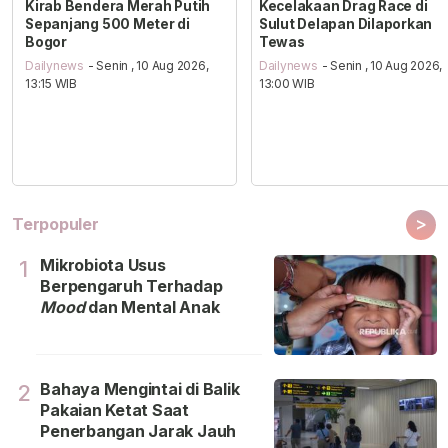
Kirab Bendera Merah Putih
Kecelakaan Drag Race di
Sepanjang 500 Meter di
Sulut Delapan Dilaporkan
Bogor
Tewas
Dailynews
- Senin , 10 Aug 2026,
Dailynews
- Senin , 10 Aug 2026,
13:15 WIB
13:00 WIB
>
Terpopuler
Mikrobiota Usus
1
Berpengaruh Terhadap
Mood
dan Mental Anak
Bahaya Mengintai di Balik
2
Pakaian Ketat Saat
Penerbangan Jarak Jauh