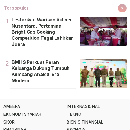
>
Terpopuler
Lestarikan Warisan Kuliner
1
Nusantara, Pertamina
Bright Gas Cooking
Competition Tegal Lahirkan
Juara
BMHS Perkuat Peran
2
Keluarga Dukung Tumbuh
Kembang Anak di Era
Modern
AMEERA
INTERNASIONAL
EKONOMI SYARIAH
TEKNO
SKOR
BISNIS FINANSIAL
KHAZANAH
ESGNOW