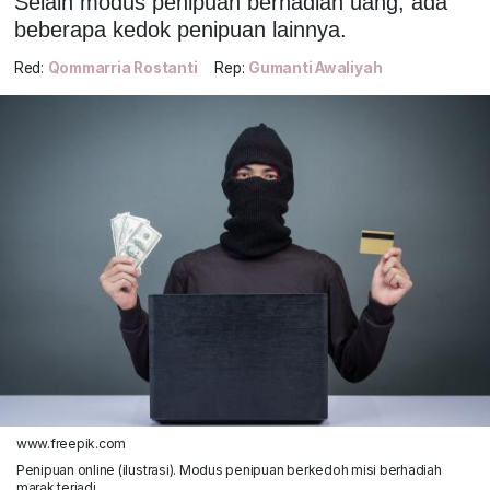
Selain modus penipuan berhadiah uang, ada
beberapa kedok penipuan lainnya.
Red:
Qommarria Rostanti
Rep:
Gumanti Awaliyah
www.freepik.com
Penipuan online (ilustrasi). Modus penipuan berkedoh misi berhadiah
marak terjadi.