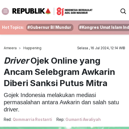
Hot Topics:
#Gubernur BI Mundur
#Kongres Umat Islam In
Ameera
Happening
Selasa , 16 Jul 2024, 12:14 WIB
Driver
Ojek Online yang
Ancam Selebgram Awkarin
Diberi Sanksi Putus Mitra
Gojek Indonesia melakukan mediasi
permasalahan antara Awkarin dan salah satu
driver.
Red:
Qommarria Rostanti
Rep:
Gumanti Awaliyah