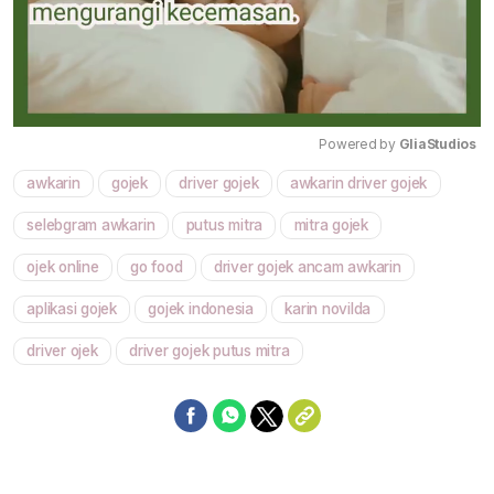
Powered by 
GliaStudios
awkarin
gojek
driver gojek
awkarin driver gojek
Mute
selebgram awkarin
putus mitra
mitra gojek
ojek online
go food
driver gojek ancam awkarin
aplikasi gojek
gojek indonesia
karin novilda
driver ojek
driver gojek putus mitra