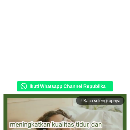
Ikuti Whatsapp Channel Republika
Baca selengkapnya
arrow_forward_ios