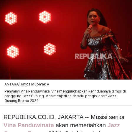
ANTARA/Hafidz Mubarak A
Penyanyi Vina Panduwinata. Vina mengungkapkan kerinduannya tampil di
panggung Jazz Gunung. Vina menjadi salah satu pengisi acara Jazz
Gunung Bromo 2024.
REPUBLIKA.CO.ID, JAKARTA -- Musisi senior
Vina Panduwinata
akan memeriahkan
Jazz