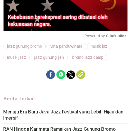
Powered by 
GliaStudios
jazz gunung bromo
vina panduwinata
musik jaz
Mute
musik jazz
jazz gunung ijen
bromo jazz camp
Berita Terkait
Menuju Era Baru Java Jazz Festival yang Lebih Hijau dan
Imersif
RAN Hingga Karimata Ramaikan Jazz Gunung Bromo