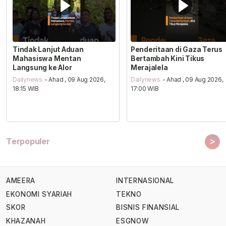
Tindak Lanjut Aduan
Penderitaan di Gaza Terus
Mahasiswa Mentan
Bertambah Kini Tikus
Langsung ke Alor
Merajalela
Dailynews
- Ahad , 09 Aug 2026,
Dailynews
- Ahad , 09 Aug 2026,
18:15 WIB
17:00 WIB
>
Terpopuler
AMEERA
INTERNASIONAL
EKONOMI SYARIAH
TEKNO
SKOR
BISNIS FINANSIAL
KHAZANAH
ESGNOW