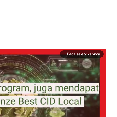
Baca selengkapnya
arrow_forward_ios