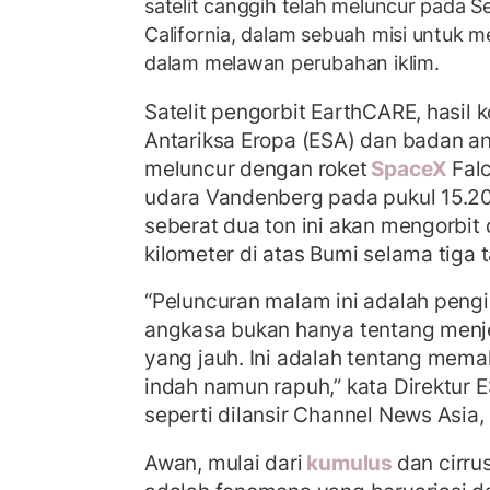
satelit canggih telah meluncur pada S
California, dalam sebuah misi untuk m
dalam melawan perubahan iklim.
Satelit pengorbit EarthCARE, hasil 
Antariksa Eropa (ESA) dan badan a
meluncur dengan roket
SpaceX
Fal
udara Vandenberg pada pukul 15.20
seberat dua ton ini akan mengorbit 
kilometer di atas Bumi selama tiga 
“Peluncuran malam ini adalah peng
angkasa bukan hanya tentang menjel
yang jauh. Ini adalah tentang mema
indah namun rapuh,” kata Direktur 
seperti dilansir Channel News Asia
Awan, mulai dari
kumulus
dan cirru