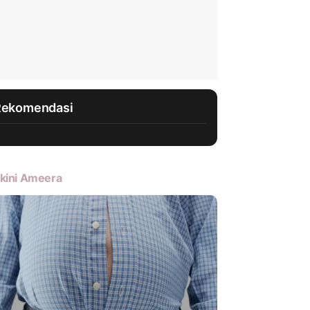
Rekomendasi
kini Ameera