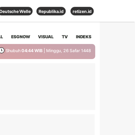
Deutsche Welle
Republika.id
retizen.id
AL
ESGNOW
VISUAL
TV
INDEKS
Shubuh
04:44 WIB
| Minggu, 26 Safar 1448