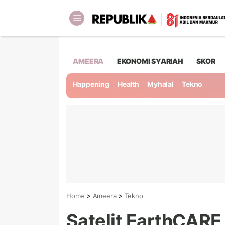
AMEERA
EKONOMI SYARIAH
SKOR
Happening
Health
Myhalal
Tekno
>
>
Home
Ameera
Tekno
Satelit EarthCARE