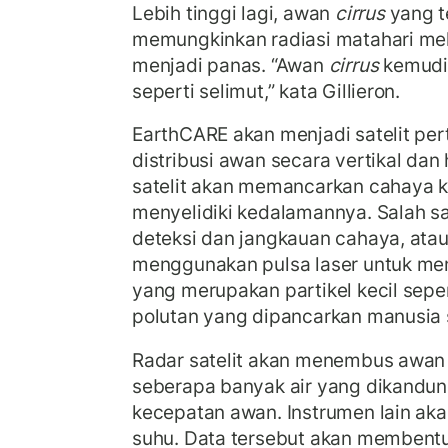
Lebih tinggi lagi, awan
cirrus
yang te
memungkinkan radiasi matahari me
menjadi panas. “Awan
cirrus
kemudi
seperti selimut,” kata Gillieron.
EarthCARE akan menjadi satelit p
distribusi awan secara vertikal dan
satelit akan memancarkan cahaya k
menyelidiki kedalamannya. Salah s
deteksi dan jangkauan cahaya, atau
menggunakan pulsa laser untuk me
yang merupakan partikel kecil seper
polutan yang dipancarkan manusia 
Radar satelit akan menembus awan
seberapa banyak air yang dikandu
kecepatan awan. Instrumen lain ak
suhu. Data tersebut akan membent