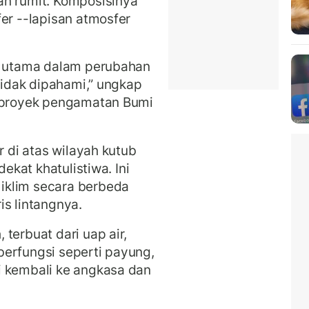
an rumit. Komposisinya
er --lapisan atmosfer
or utama dalam perubahan
 tidak dipahami,” ungkap
n proyek pengamatan Bumi
r di atas wilayah kutub
dekat khatulistiwa. Ini
iklim secara berbeda
is lintangnya.
terbuat dari uap air,
berfungsi seperti payung,
i kembali ke angkasa dan