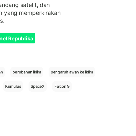
ndang satelit, dan
m yang memperkirakan
s.
nel Republika
an
perubahan iklim
pengaruh awan ke iklim
Kumulus
SpaceX
Falcon 9