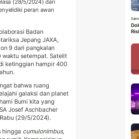
elasa (28/5/2024) dari
enyelidiki peran awan
Sabt
Dok
kolaborasi Badan
Ris
ntariksa Jepang JAXA,
con 9 dari pangkalan
 waktu setempat. Satelit
di ketinggian hampir 400
tahun.
ingat bahwa ruang
ajahi galaksi dan planet
hami Bumi kita yang
ESA Josef Aschbacher
, Rabu (29/5/2024).
s hingga
cumulonimbus,