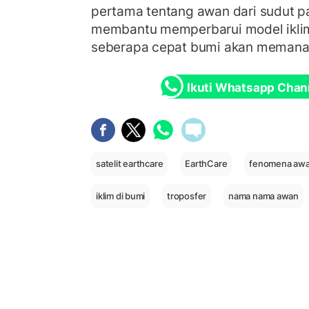
pertama tentang awan dari sudut pa
membantu memperbarui model ikli
seberapa cepat bumi akan memana
Ikuti Whatsapp Chan
satelit earthcare
EarthCare
fenomena aw
iklim di bumi
troposfer
nama nama awan