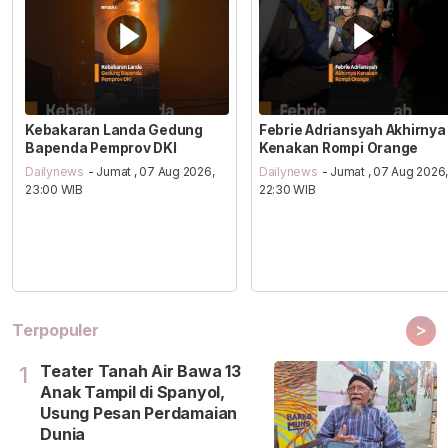
Kebakaran Landa Gedung
Febrie Adriansyah Akhirnya
Bapenda Pemprov DKI
Kenakan Rompi Orange
Dailynews
- Jumat , 07 Aug 2026,
Dailynews
- Jumat , 07 Aug 2026
23:00 WIB
22:30 WIB
>
Terpopuler
Teater Tanah Air Bawa 13
1
Anak Tampil di Spanyol,
Usung Pesan Perdamaian
Dunia