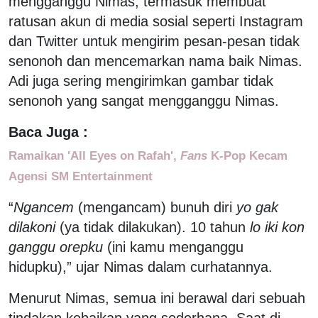
mengganggu Nimas, termasuk membuat
ratusan akun di media sosial seperti Instagram
dan Twitter untuk mengirim pesan-pesan tidak
senonoh dan mencemarkan nama baik Nimas.
Adi juga sering mengirimkan gambar tidak
senonoh yang sangat mengganggu Nimas.
Baca Juga :
Ramaikan 'All Eyes on Rafah',
Fans
K-Pop Kecam
Agensi SM Entertainment
“
Ngancem
(mengancam) bunuh diri
yo gak
dilakoni
(ya tidak dilakukan). 10 tahun
lo iki kon
ganggu orepku
(ini kamu menganggu
hidupku),” ujar Nimas dalam curhatannya.
Menurut Nimas, semua ini berawal dari sebuah
tindakan kebaikan yang sederhana. Saat di