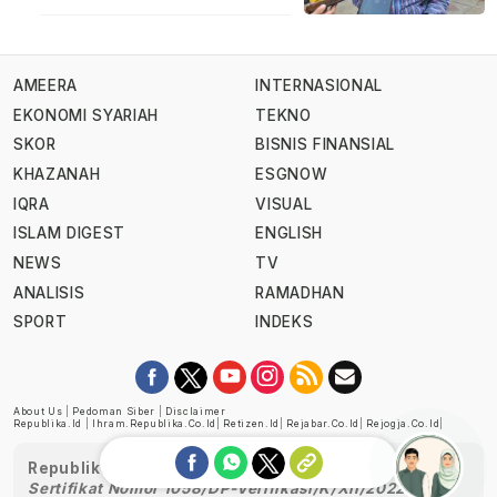
AMEERA
INTERNASIONAL
EKONOMI SYARIAH
TEKNO
SKOR
BISNIS FINANSIAL
KHAZANAH
ESGNOW
IQRA
VISUAL
ISLAM DIGEST
ENGLISH
NEWS
TV
ANALISIS
RAMADHAN
SPORT
INDEKS
About Us
|
Pedoman Siber
|
Disclaimer
Republika.id
|
Ihram.republika.co.id
|
Retizen.id
|
Rejabar.co.id
|
Rejogja.co.id
|
Republika telah diverifikasi oleh Dewan Pers
Sertifikat Nomor 1058/DP-Verifikasi/K/XII/2022