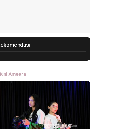
Rekomendasi
kini Ameera