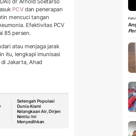
DAI) dr Arnold Soetarso
asuk
PCV
dan penerapan
rutin mencuci tangan
Kami
Ang
umonia. Efektivitas PCV
Pe
i 85 persen.
ari atau menjaga jarak
 itu, lengkapi imunisasi
i di Jakarta, Ahad
Setengah Populasi
y
Dunia Alami
Kelangkaan Air, Dirjen
Kemlu: Ini
Menyedihkan