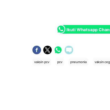
Ikuti Whatsapp Chan
vaksin pcv
pcv
pneumonia
vaksin ce