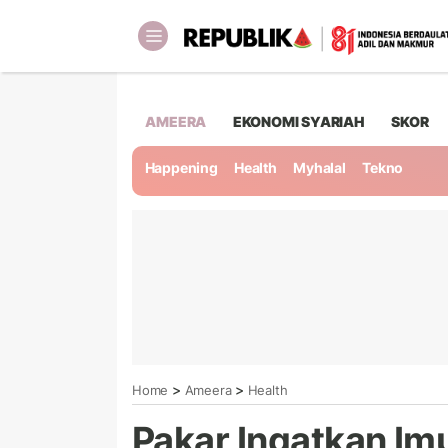
AMEERA
EKONOMI SYARIAH
SKOR
Happening
Health
Myhalal
Tekno
>
>
Home
Ameera
Health
Pakar Ingatkan Im