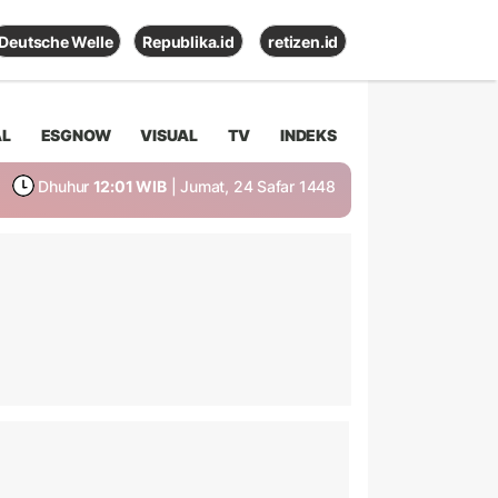
Deutsche Welle
Republika.id
retizen.id
AL
ESGNOW
VISUAL
TV
INDEKS
Dhuhur
12:01 WIB
| Jumat, 24 Safar 1448