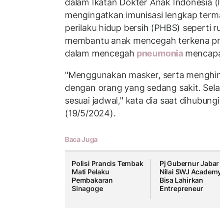
dalam Ikatan Dokter Anak Indonesia (I
mengingatkan imunisasi lengkap term
perilaku hidup bersih (PHBS) seperti 
membantu anak mencegah terkena pne
dalam mencegah
pneumonia
mencapa
"Menggunakan masker, serta menghind
dengan orang yang sedang sakit. Selain
sesuai jadwal," kata dia saat dihubung
(19/5/2024).
Baca Juga
Polisi Prancis Tembak
Pj Gubernur Jabar
Mati Pelaku
Nilai SWJ Academ
Pembakaran
Bisa Lahirkan
Sinagoge
Entrepreneur