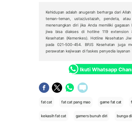
Kehidupan adalah anugerah berharga dari Allah 
teman-teman, ustaz/ustazah, pendeta, ata
menenangkan diri jika Anda memiliki gagasan 
jiwa bisa diakses di hotline 119 extension
Kesehatan (Kemenkes). Hotline Kesehatan Jiw
pada 021-500-454. BPJS Kesehatan juga me
perawatan kejiwaan di faskes penyedia layanan
Ikuti Whatsapp Chan
fat cat
fat cat pang mao
game fat cat
kekasih fat cat
gamers bunuh diri
bunga d