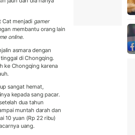
in jauh dan dia hanya
at Cat menjadi
gamer
ngan membantu orang lain
me online
.
njalin asmara dengan
tinggal di Chongqing.
ah ke Chongqing karena
jauh.
up sangat hemat,
inya kepada sang pacar.
setelah dua tahun
sampai muntah darah dan
i 10 yuan (Rp 22 ribu)
pacarnya uang.