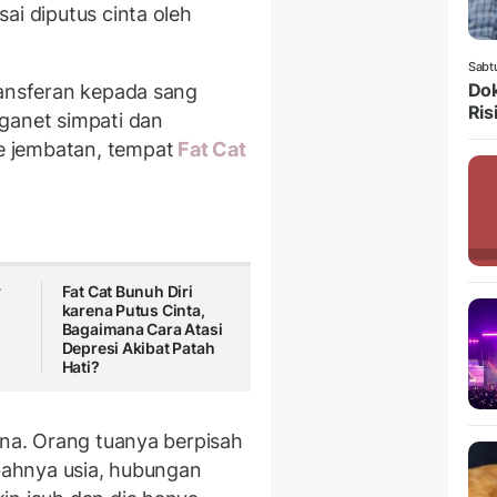
ai diputus cinta oleh
Sabt
Dok
ransferan kepada sang
Ris
ganet simpati dan
 jembatan, tempat
Fat Cat
y
Fat Cat Bunuh Diri
karena Putus Cinta,
Bagaimana Cara Atasi
Depresi Akibat Patah
Hati?
ina. Orang tuanya berpisah
mbahnya usia, hubungan