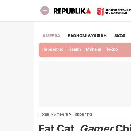
AMEERA
EKONOMI SYARIAH
SKOR
Happening
Health
Myhalal
Tekno
>
>
Home
Ameera
Happening
Fat Cat,
Gamer
Chi