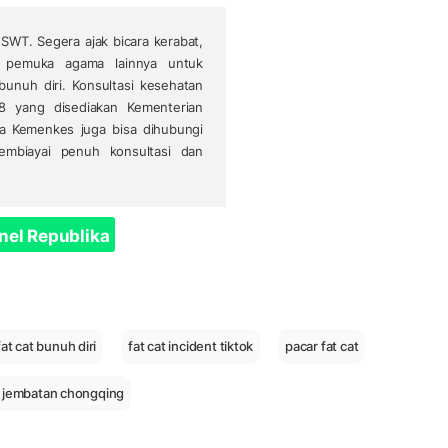
SWT. Segera ajak bicara kerabat,
u pemuka agama lainnya untuk
bunuh diri. Konsultasi kesehatan
 8 yang disediakan Kementerian
a Kemenkes juga bisa dihubungi
mbiayai penuh konsultasi dan
nel Republika
fat cat bunuh diri
fat cat incident tiktok
pacar fat cat
i jembatan chongqing