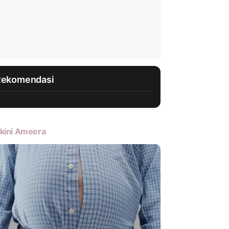
Rekomendasi
kini Ameera