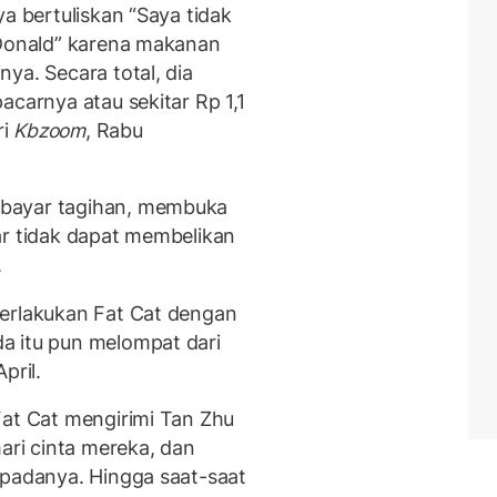
ya bertuliskan “Saya tidak
cDonald” karena makanan
ya. Secara total, dia
acarnya atau sekitar Rp 1,1
ri
Kbzoom
, Rabu
mbayar tagihan, membuka
ar tidak dapat membelikan
.
perlakukan Fat Cat dengan
 itu pun melompat dari
April.
Fat Cat mengirimi Tan Zhu
ri cinta mereka, dan
epadanya. Hingga saat-saat