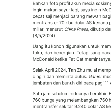
Bahkan foto profil akun media sosialn
ingin makan sayur lagi, saya ingin M
cepat saji menjadi barang mewah bagin
mentransfer 70 ribu dolar AS kepada p
miliar, menurut
China Press
, dikutip da
(8/5/2024).
Uang itu konon digunakan untuk me
toko, dan bepergian. Tetapi sang pac
McDonald ketika Fat Cat memintanya
Sejak April 2024, Tan Zhu mulai mem
dingin dan meminta putus.
Gamer
muda
jembatan dan bunuh diri pada pagi 11 
Satu jam sebelum hidupnya berakhir, 
760 bunga yang melambangkan 760 ha
mentransfer sekitar 9.240 dolar AS k