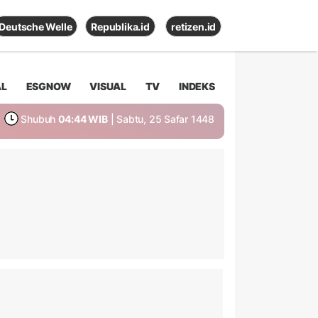
Deutsche Welle
Republika.id
retizen.id
AL
ESGNOW
VISUAL
TV
INDEKS
Shubuh
04:44 WIB
| Sabtu, 25 Safar 1448