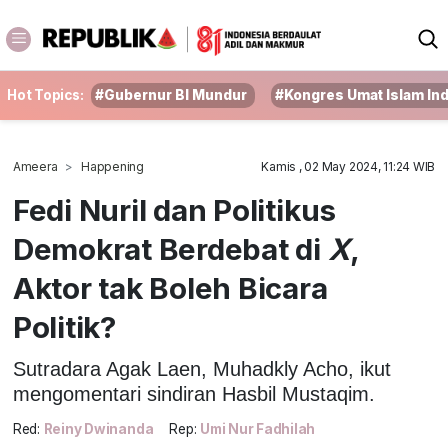
Hot Topics:
#Gubernur BI Mundur
#Kongres Umat Islam In
Ameera
Happening
Kamis , 02 May 2024, 11:24 WIB
Fedi Nuril dan Politikus
Demokrat Berdebat di
X
,
Aktor tak Boleh Bicara
Politik?
Sutradara Agak Laen, Muhadkly Acho, ikut
mengomentari sindiran Hasbil Mustaqim.
Red:
Reiny Dwinanda
Rep:
Umi Nur Fadhilah