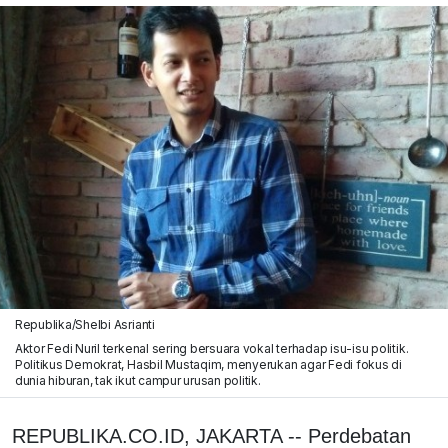
Republika/Shelbi Asrianti
Aktor Fedi Nuril terkenal sering bersuara vokal terhadap isu-isu politik.
Politikus Demokrat, Hasbil Mustaqim, menyerukan agar Fedi fokus di
dunia hiburan, tak ikut campur urusan politik.
REPUBLIKA.CO.ID, JAKARTA -- Perdebatan