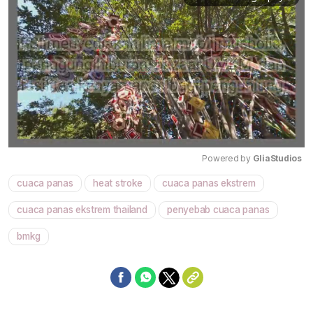
Powered by 
GliaStudios
cuaca panas
heat stroke
cuaca panas ekstrem
Mute
cuaca panas ekstrem thailand
penyebab cuaca panas
bmkg