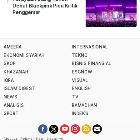
1
Debut Blackpink Picu Kritik
Penggemar
AMEERA
INTERNASIONAL
EKONOMI SYARIAH
TEKNO
SKOR
BISNIS FINANSIAL
KHAZANAH
ESGNOW
IQRA
VISUAL
ISLAM DIGEST
ENGLISH
NEWS
TV
ANALISIS
RAMADHAN
SPORT
INDEKS
About Us
|
Pedoman Siber
|
Disclaimer