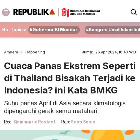
Hot Topics:
#Gubernur BI Mundur
#Kongres Umat Islam In
Ameera
Happening
Jumat , 26 Apr 2024, 16:40 WIB
Cuaca Panas Ekstrem Seperti
di Thailand Bisakah Terjadi ke
Indonesia? ini Kata BMKG
Suhu panas April di Asia secara klimatologis
dipengaruhi gerak semu matahari.
Red:
Qommarria Rostanti
Rep:
Santi Sopia