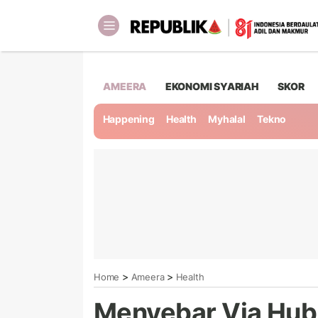
AMEERA
EKONOMI SYARIAH
SKOR
Happening
Health
Myhalal
Tekno
>
>
Home
Ameera
Health
Menyebar Via Hub