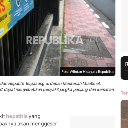
Foto: Wihdan Hidayat / Republika
an Hepatitis terpasang di depan Madrasah Muallimat,
n C dapat menyebabkan penyakit jangka panjang dan kematian.
Ter
it
hepatitis
yang
mpaknya akan menggeser