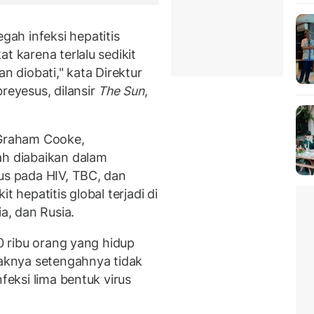
ah infeksi hepatitis
t karena terlalu sedikit
n diobati," kata Direktur
eyesus, dilansir
The Sun
,
 Graham Cooke,
ah diabaikan dalam
kus pada HIV, TBC, dan
t hepatitis global terjadi di
ia, dan Rusia.
70 ribu orang yang hidup
daknya setengahnya tidak
nfeksi lima bentuk virus