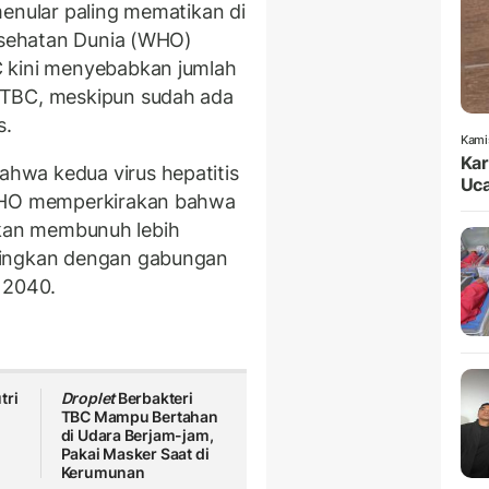
menular paling mematikan di
Kesehatan Dunia (WHO)
 kini menyebabkan jumlah
 TBC, meskipun sudah ada
s.
Kami
Kar
hwa kedua virus hepatitis
Uca
 WHO memperkirakan bahwa
s akan membunuh lebih
dingkan dengan gabungan
 2040.
tri
Droplet
Berbakteri
i
TBC Mampu Bertahan
di Udara Berjam-jam,
Pakai Masker Saat di
Kerumunan