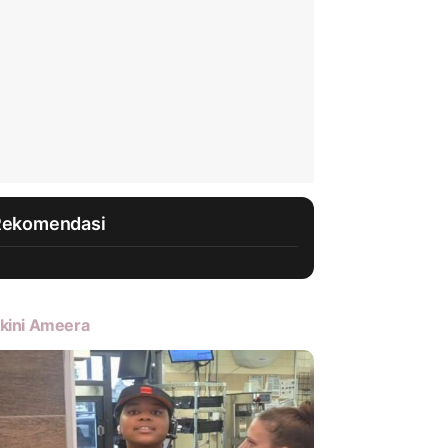
Rekomendasi
kini Ameera