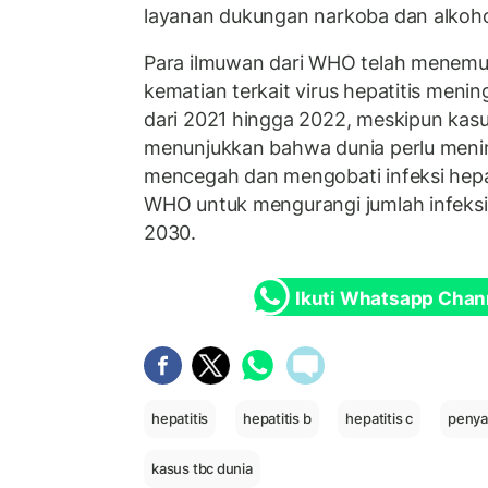
layanan dukungan narkoba dan alkoho
Para ilmuwan dari WHO telah menem
kematian terkait virus hepatitis menin
dari 2021 hingga 2022, meskipun kasu
menunjukkan bahwa dunia perlu meni
mencegah dan mengobati infeksi hepat
WHO untuk mengurangi jumlah infeksi
2030.
Ikuti Whatsapp Chan
hepatitis
hepatitis b
hepatitis c
penya
kasus tbc dunia