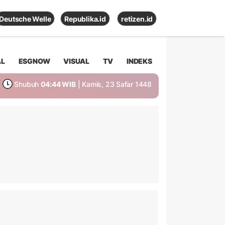
Deutsche Welle
Republika.id
retizen.id
AL
ESGNOW
VISUAL
TV
INDEKS
Shubuh
04:44 WIB
| Kamis, 23 Safar 1448