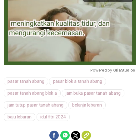
Powered by 
GliaStudios
pasar tanah abang
pasar blok a tanah abang
Mute
pasar tanah abang blok a
jam buka pasar tanah abang
jam tutup pasar tanah abang
belanja lebaran
baju lebaran
idul fitri 2024