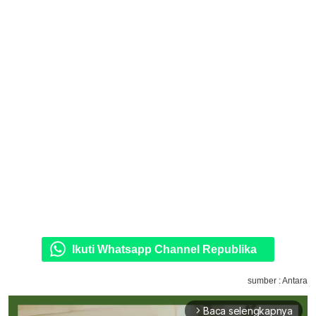
Ikuti Whatsapp Channel Republika
sumber : Antara
Baca selengkapnya
arrow_forward_ios