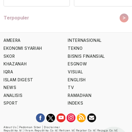
>
Terpopuler
AMEERA
INTERNASIONAL
EKONOMI SYARIAH
TEKNO
SKOR
BISNIS FINANSIAL
KHAZANAH
ESGNOW
IQRA
VISUAL
ISLAM DIGEST
ENGLISH
NEWS
TV
ANALISIS
RAMADHAN
SPORT
INDEKS
About Us
|
Pedoman Siber
|
Disclaimer
Republika.id
|
Ihram.republika.co.id
|
Retizen.id
|
Rejabar.co.id
|
Rejogja.co.id
|