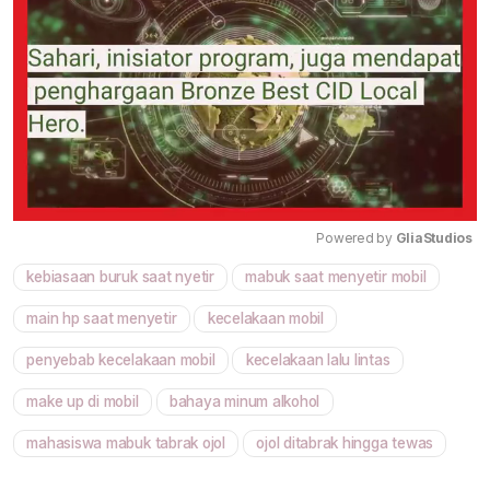
Powered by 
GliaStudios
kebiasaan buruk saat nyetir
mabuk saat menyetir mobil
Mute
main hp saat menyetir
kecelakaan mobil
penyebab kecelakaan mobil
kecelakaan lalu lintas
make up di mobil
bahaya minum alkohol
mahasiswa mabuk tabrak ojol
ojol ditabrak hingga tewas