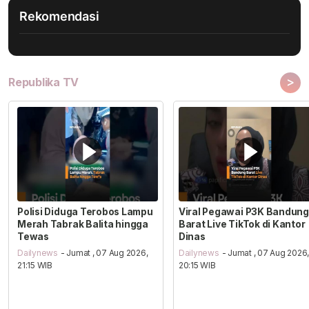
Rekomendasi
>
Republika TV
Polisi Diduga Terobos Lampu
Viral Pegawai P3K Bandung
Merah Tabrak Balita hingga
Barat Live TikTok di Kantor
Tewas
Dinas
Dailynews
- Jumat , 07 Aug 2026,
Dailynews
- Jumat , 07 Aug 2026
21:15 WIB
20:15 WIB