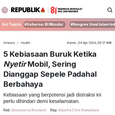
Hot Topics:
#Gubernur BI Mundur
#Kongres Umat Islam In
Ameera
Health
Kamis , 04 Apr 2024, 06:17 WIB
5 Kebiasaan Buruk Ketika
Nyetir
Mobil, Sering
Dianggap Sepele Padahal
Berbahaya
Kebiasaan yang berpotensi jadi distraksi ini
perlu dihindari demi keselamatan.
Red:
Qommarria Rostanti
Rep:
Adysha Citra Ramadani