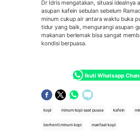
Dr Idris mengatakan, situasi idealnya
asupan kafein sebulan sebelum Ramad
minum cukup air antara waktu buka pu
tidur yang baik, mengurangi asupan g
makanan berlemak bisa sangat mem
kondisi berpuasa.
Ikuti Whatsapp Chan
kopi
minum kopi saat puasa
kafein
mi
berhenti minum kopi
manfaat kopi