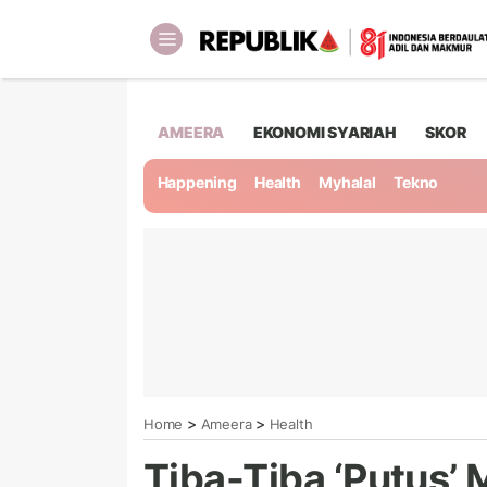
AMEERA
EKONOMI SYARIAH
SKOR
Happening
Health
Myhalal
Tekno
>
>
Home
Ameera
Health
Tiba-Tiba ‘Putus’