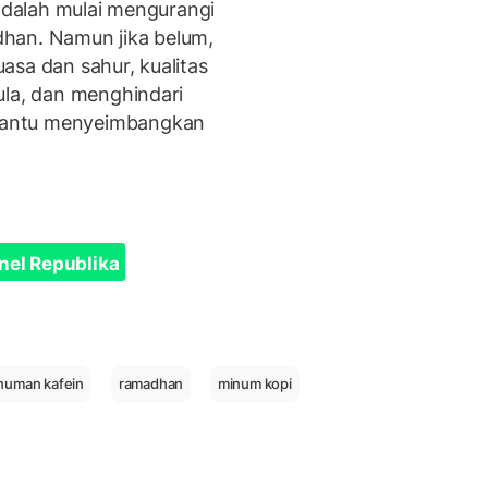
 adalah mulai mengurangi
han. Namun jika belum,
asa dan sahur, kualitas
ula, dan menghindari
bantu menyeimbangkan
nel Republika
numan kafein
ramadhan
minum kopi