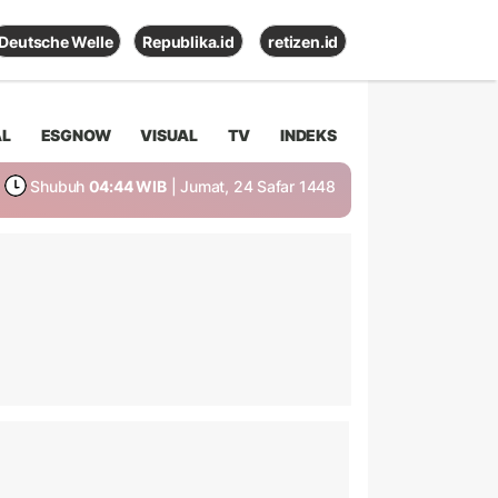
Deutsche Welle
Republika.id
retizen.id
AL
ESGNOW
VISUAL
TV
INDEKS
Shubuh
04:44 WIB
| Jumat, 24 Safar 1448