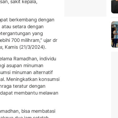
san, sakit kepala,
dapat berkembang dengan
h atau setara dengan
ketergantungan yang
bihi 700 milihram,” ujar dr
s
, Kamis (21/3/2024).
selama Ramadhan, individu
ngi asupan minuman
umsi minuman alternatif
rbal. Meningkatkan konsumsi
ahraga teratur dengan
, dapat membantu melawan
Ramadhan, bisa membatasi
daknya dua jam setelah