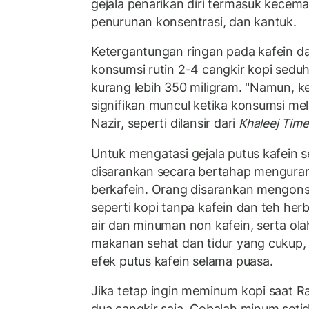
gejala penarikan diri termasuk kecema
penurunan konsentrasi, dan kantuk.
Ketergantungan ringan pada kafein 
konsumsi rutin 2-4 cangkir kopi sedu
kurang lebih 350 miligram. "Namun, 
signifikan muncul ketika konsumsi mele
Nazir, seperti dilansir dari
Khaleej Time
Untuk mengatasi gejala putus kafein 
disarankan secara bertahap mengura
berkafein. Orang disarankan mengons
seperti kopi tanpa kafein dan teh he
air dan minuman non kafein, serta ol
makanan sehat dan tidur yang cukup
efek putus kafein selama puasa.
Jika tetap ingin meminum kopi saat 
dua cangkir saja. Cobalah minum seti