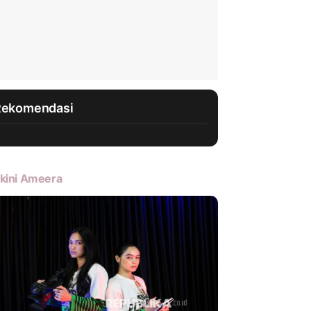
Rekomendasi
kini Ameera