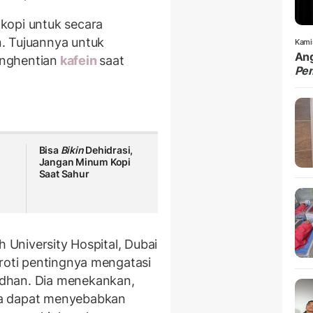
kopi untuk secara
. Tujuannya untuk
Kami
Ang
nghentian
kafein
saat
Pe
i
Bisa
Bikin
Dehidrasi,
Jangan Minum Kopi
Saat Sahur
h University Hospital, Dubai
oroti pentingnya mengatasi
dhan. Dia menekankan,
sa dapat menyebabkan