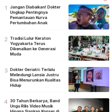
Jangan Diabaikan! Dokter
1
Ungkap Pentingnya
Pemantauan Kurva
Pertumbuhan Anak
Tradisi Lulur Keraton
2
Yogyakarta Terus
Dikenalkan ke Generasi
Muda
Dokter Geriatri: Terlalu
3
Melindungi Lansia Justru
Bisa Menurunkan Kualitas
Hidup
30 Tahun Berkarya, Band
4
Ungu Rilis Video Musik
Hingga Siapkan Konser di