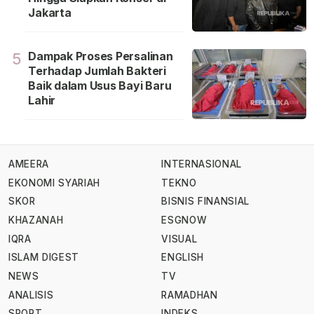
Jakarta
Dampak Proses Persalinan
5
Terhadap Jumlah Bakteri
Baik dalam Usus Bayi Baru
Lahir
AMEERA
INTERNASIONAL
EKONOMI SYARIAH
TEKNO
SKOR
BISNIS FINANSIAL
KHAZANAH
ESGNOW
IQRA
VISUAL
ISLAM DIGEST
ENGLISH
NEWS
TV
ANALISIS
RAMADHAN
SPORT
INDEKS