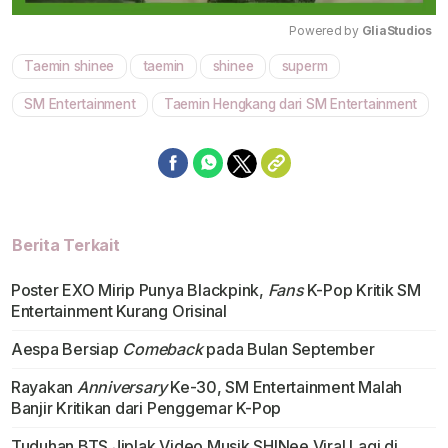
Powered by 
GliaStudios
Taemin shinee
taemin
shinee
superm
Mute
SM Entertainment
Taemin Hengkang dari SM Entertainment
Berita Terkait
Poster EXO Mirip Punya Blackpink,
Fans
K-Pop Kritik SM
Entertainment Kurang Orisinal
Aespa Bersiap
Comeback
pada Bulan September
Rayakan
Anniversary
Ke-30, SM Entertainment Malah
Banjir Kritikan dari Penggemar K-Pop
Tuduhan BTS Jiplak Video Musik SHINee Viral Lagi di