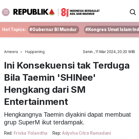
Hot Topics:
#Gubernur BI Mundur
#Kongres Umat Islam In
Ameera
Happening
Senin , 11 Mar 2024, 20:20 WIB
Ini Konsekuensi tak Terduga
Bila Taemin 'SHINee'
Hengkang dari SM
Entertainment
Hengkangnya Taemin diyakini dapat membuat
grup SuperM ikut terdampak.
Red:
Friska Yolandha
Rep:
Adysha Citra Ramadani