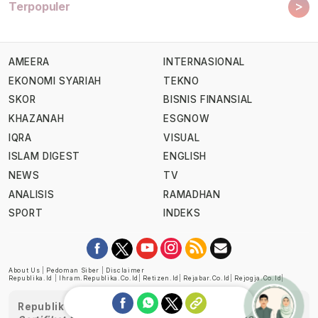
>
Terpopuler
AMEERA
INTERNASIONAL
EKONOMI SYARIAH
TEKNO
SKOR
BISNIS FINANSIAL
KHAZANAH
ESGNOW
IQRA
VISUAL
ISLAM DIGEST
ENGLISH
NEWS
TV
ANALISIS
RAMADHAN
SPORT
INDEKS
About Us
|
Pedoman Siber
|
Disclaimer
Republika.id
|
Ihram.republika.co.id
|
Retizen.id
|
Rejabar.co.id
|
Rejogja.co.id
|
Republika telah diverifikasi oleh Dewan Pers