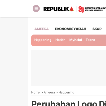
AMEERA
EKONOMI SYARIAH
SKOR
Happening
Health
Myhalal
Tekno
>
>
Home
Ameera
Happening
Perubahan Logo Di