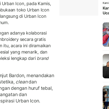
 Urban Icon, pada Kamis,
Kami
Kar
mbukaan toko Urban Icon
Uca
rlangsung di Urban Icon
umum.
ngan adanya kolaborasi
broidery secara gratis
n itu, acara ini diramaikan
sial yang menarik, dan
leksi lengkap dari
brand
anjut Bardon, menandakan
tetika,
clean
dan
gan dengan huruf tebal,
hangatan dan
pirasi Urban Icon.