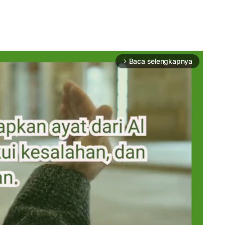
Baca selengkapnya
arrow_forward_ios