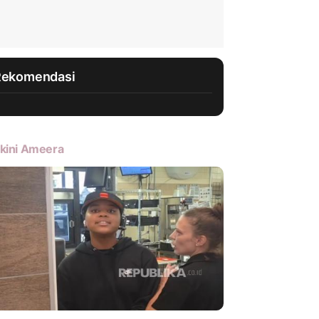
Rekomendasi
kini Ameera