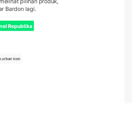
elihat pilihan produk,
r Bardon lagi.
nel Republika
 urban icon