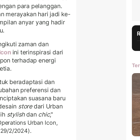
engan para pelanggan.
n merayakan hari jadi ke-
pilan anyar yang hadir
ru.
ngikuti zaman dan
Icon
ini terinspirasi dari
spon terhadap energi
Ter
etia.
tuk beradaptasi dan
ubahan preferensi dan
menciptakan suasana baru
 desain
store
dari Urban
bih
stylish
dan
chic
,"
 Operations Urban Icon,
(29/2/2024).