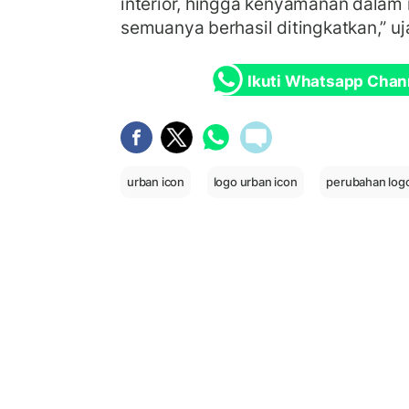
interior, hingga kenyamanan dalam m
semuanya berhasil ditingkatkan,” uja
Ikuti Whatsapp Chan
urban icon
logo urban icon
perubahan logo