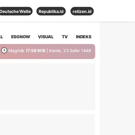
Deutsche Welle
Republika.id
retizen.id
AL
ESGNOW
VISUAL
TV
INDEKS
Maghrib
17:58 WIB
| Kamis, 23 Safar 1448