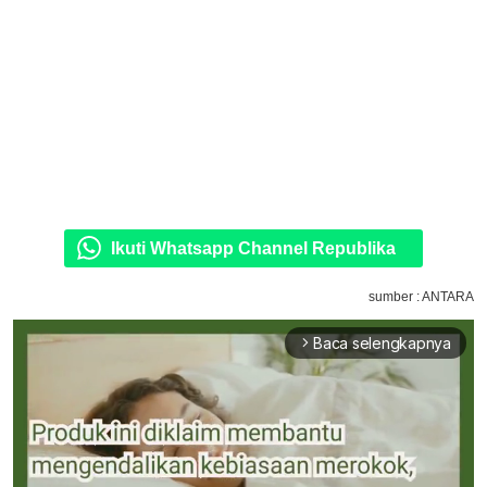
Ikuti Whatsapp Channel Republika
sumber : ANTARA
Baca selengkapnya
arrow_forward_ios