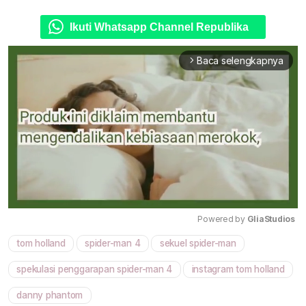
Ikuti Whatsapp Channel Republika
Baca selengkapnya
arrow_forward_ios
Powered by 
GliaStudios
tom holland
spider-man 4
sekuel spider-man
Mute
spekulasi penggarapan spider-man 4
instagram tom holland
danny phantom