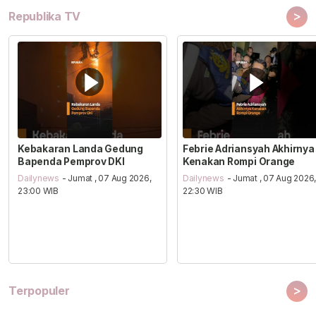
>
Republika TV
Kebakaran Landa Gedung
Febrie Adriansyah Akhirnya
Bapenda Pemprov DKI
Kenakan Rompi Orange
Dailynews
- Jumat , 07 Aug 2026,
Dailynews
- Jumat , 07 Aug 2026
23:00 WIB
22:30 WIB
>
Terpopuler