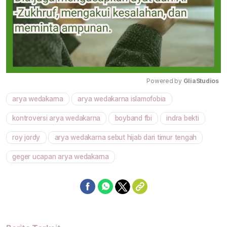
Powered by 
GliaStudios
arya wedakarna
arya wedakarna islamofobia
Mute
kontroversi arya wedakarna
boyband fbi
indra bekti
roy jordy
arya wedakarna sebut hijab dari timur tengah
geger ucapan arya wedakarna