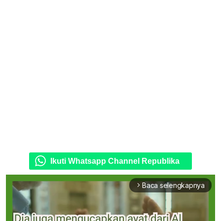
Ikuti Whatsapp Channel Republika
Baca selengkapnya
arrow_forward_ios