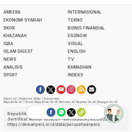
AMEERA
INTERNASIONAL
EKONOMI SYARIAH
TEKNO
SKOR
BISNIS FINANSIAL
KHAZANAH
ESGNOW
IQRA
VISUAL
ISLAM DIGEST
ENGLISH
NEWS
TV
ANALISIS
RAMADHAN
SPORT
INDEKS
About Us
|
Pedoman Siber
|
Disclaimer
Republika.id
|
Ihram.republika.co.id
|
Retizen.id
|
Rejabar.co.id
|
Rejogja.co.id
|
Republika telah diverifikasi oleh Dewan Pers
Sertifikat Nomor 1058/DP-Verifikasi/K/XII/2022
https://dewanpers.or.id/data/perusahaanpers
Ask me!