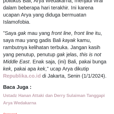
politikus Bali, Arya Wedakarna, menjadi viral
dalam beberapa hari terakhir. Ini karena
ucapan Arya yang diduga bermuatan
Islamofobia.
"Saya
gak
mau yang
front line
,
front line
itu,
saya mau yang gadis Bali
kayak
kamu,
rambutnya kelihatan terbuka. Jangan kasih
yang penutup, penutup
gak
jelas,
this is not
Middle East
. Enak saja, (ini) Bali, pakai bunga
kek
, pakai apa
kek
," ucap Arya dikutip
Republika.co.id
di Jakarta, Senin (1/1/2024).
Baca Juga :
Ustadz Hanan Attaki dan Derry Sulaiman Tanggapi
Arya Wedakarna
Sponsored