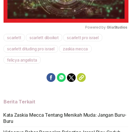
Powered by 
GliaStudios
scarlett
scarlett diboikot
scarlett pro israel
Mute
scarlett dituding pro israel
zaskia mecca
felicya angelista
Berita Terkait
Kata Zaskia Mecca Tentang Menikah Muda: Jangan Buru-
Buru