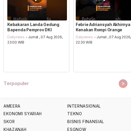
Kebakaran Landa Gedung
Febrie Adriansyah Akhirnya
Bapenda Pemprov DKI
Kenakan Rompi Orange
Dailynews
- Jumat , 07 Aug 2026,
Dailynews
- Jumat , 07 Aug 2026
23:00 WIB
22:30 WIB
>
Terpopuler
AMEERA
INTERNASIONAL
EKONOMI SYARIAH
TEKNO
SKOR
BISNIS FINANSIAL
KHAZANAH
ESGNOW