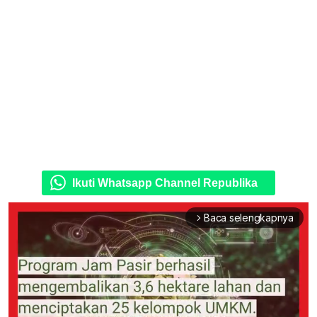
Ikuti Whatsapp Channel Republika
Baca selengkapnya
arrow_forward_ios