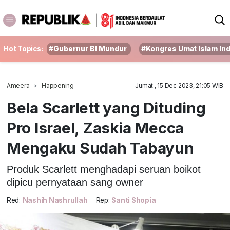
Hot Topics:
#Gubernur BI Mundur
#Kongres Umat Islam In
Ameera
Happening
Jumat , 15 Dec 2023, 21:05 WIB
Bela Scarlett yang Dituding
Pro Israel, Zaskia Mecca
Mengaku Sudah Tabayun
Produk Scarlett menghadapi seruan boikot
dipicu pernyataan sang owner
Red:
Nashih Nashrullah
Rep:
Santi Shopia