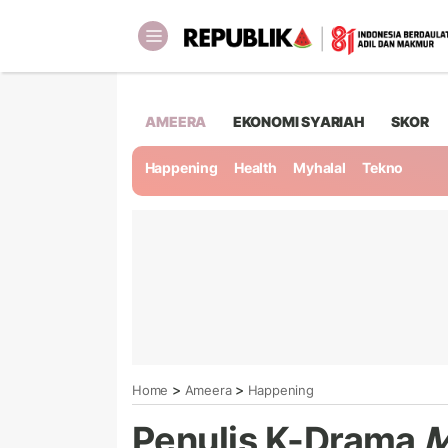
AMEERA
EKONOMI SYARIAH
SKOR
Happening
Health
Myhalal
Tekno
>
>
Home
Ameera
Happening
Penulis K-Drama
M