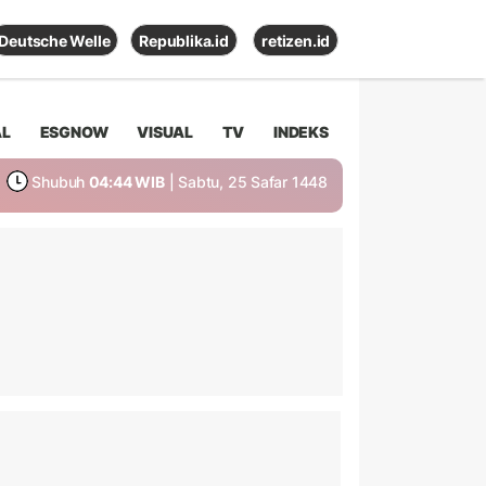
Deutsche Welle
Republika.id
retizen.id
AL
ESGNOW
VISUAL
TV
INDEKS
Shubuh
04:44 WIB
| Sabtu, 25 Safar 1448