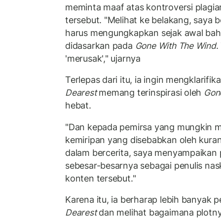
meminta maaf atas kontroversi plagia
tersebut. "Melihat ke belakang, saya
harus mengungkapkan sejak awal bah
didasarkan pada
Gone With The Wind
.
'merusak'," ujarnya
Terlepas dari itu, ia ingin mengklarifik
Dearest
memang terinspirasi oleh
Gon
hebat.
"Dan kepada pemirsa yang mungkin m
kemiripan yang disebabkan oleh kur
dalam bercerita, saya menyampaikan
sebesar-besarnya sebagai penulis na
konten tersebut."
Karena itu, ia berharap lebih banyak
Dearest
dan melihat bagaimana plotn