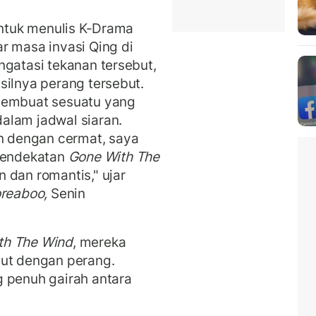
untuk menulis K-Drama
r masa invasi Qing di
ngatasi tekanan tersebut,
silnya perang tersebut.
 membuat sesuatu yang
alam jadwal siaran.
 dengan cermat, saya
pendekatan
Gone With The
 dan romantis," ujar
reaboo,
Senin
th The Wind
, mereka
but dengan perang.
g penuh gairah antara