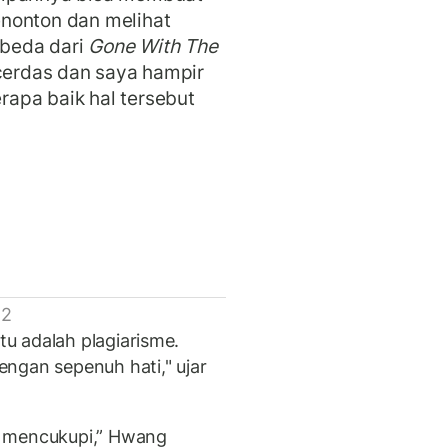
nonton dan melihat
beda dari
Gone With The
 cerdas dan saya hampir
apa baik hal tersebut
 2
u adalah plagiarisme.
ngan sepenuh hati," ujar
k mencukupi,” Hwang