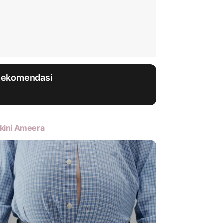
Rekomendasi
kini Ameera