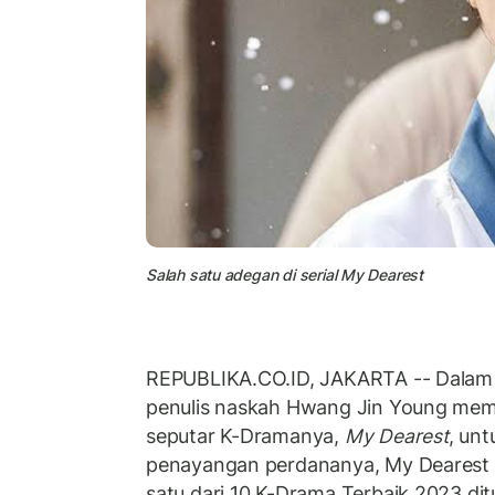
Salah satu adegan di serial My Dearest
REPUBLIKA.CO.ID, JAKARTA -- Dalam 
penulis naskah Hwang Jin Young me
seputar K-Dramanya,
My Dearest
, un
penayangan perdananya, My Dearest ya
satu dari 10 K-Drama Terbaik 2023 di