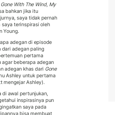
i
Gone With The Wind, My
a bahkan jika itu
jurnya, saya tidak pernah
aya terinspirasi oleh
in Young.
apa adegan di episode
 dari adegan paling
pertemuan pertama
an agar beberapa adegan
an adegan khas dari
Gone
emu Ashley untuk pertama
tt mengejar Ashley).
di awal pertunjukan,
etahui inspirasinya pun
ngingatkan saya pada
ripannya bisa membuat