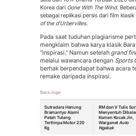
Korea dari
Gone With The Wind
. Beber
sebagai replikasi persis dari film klasi
of the d'Urbervilles
.
Pada saat tuduhan plagiarisme per
mengklaim bahwa karya klasik Bara
“inspirasi.” Namun setelah
grand fin
melalui wawancara dengan
Sports 
berhak berpendapat bahwa acara t
remake daripada inspirasi.
Baca Juga
Sutradara Hanung
RM dan V Tulis Sur
Bramantyo Alami
Menyentuh Dibala
Patah Tulang
Komen Kocak Jin,
Tertimpa Motor 220
Warganet
Auto
Kg
Ngakak