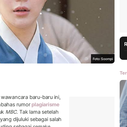
Foto: Soompi
Ter
wawancara baru-baru ini,
mbahas rumor
plagiarisme
tuk
MBC.
Tak lama setelah
ng dijuluki sebagai salah
tuding sebagai
remake