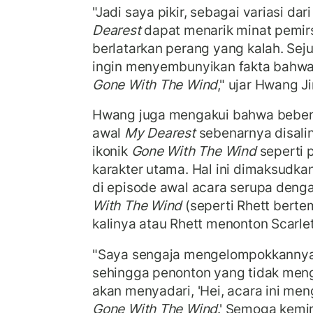
"Jadi saya pikir, sebagai variasi dar
Dearest
dapat menarik minat pemirs
berlatarkan perang yang kalah. Seju
ingin menyembunyikan fakta bahwa s
Gone With The Wind
," ujar Hwang J
Hwang juga mengakui bahwa beber
awal
My Dearest
sebenarnya disalin
ikonik
Gone With The Wind
seperti 
karakter utama. Hal ini dimaksudk
di episode awal acara serupa deng
With The Wind
(seperti Rhett bert
kalinya atau Rhett menonton Scarle
"Saya sengaja mengelompokkannya 
sehingga penonton yang tidak meng
akan menyadari, 'Hei, acara ini me
Gone With The Wind
.' Semoga kemi