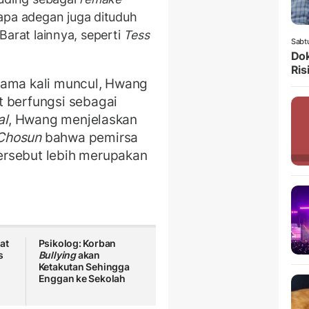
apa adegan juga dituduh
k Barat lainnya, seperti
Tess
Sabt
Dok
Ris
tama kali muncul, Hwang
t berfungsi sebagai
al
, Hwang menjelaskan
Chosun
bahwa pemirsa
ersebut lebih merupakan
at
Psikolog: Korban
s
Bullying
akan
Ketakutan Sehingga
Enggan ke Sekolah