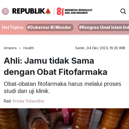
Hot Topics:
#Gubernur BI Mundur
#Kongres Umat Islam In
Ameera
Health
Senin , 04 Dec 2023, 16:20 WIB
Ahli: Jamu tidak Sama
dengan Obat Fitofarmaka
Obat-obatan fitofarmaka harus melalui proses
studi dan uji klinik.
Red:
Friska Yolandha