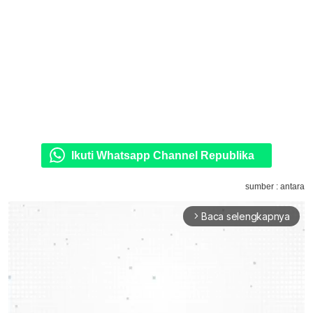
Ikuti Whatsapp Channel Republika
sumber : antara
Baca selengkapnya
arrow_forward_ios