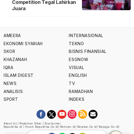
Competition Tegal Lahirkan
Juara
AMEERA
INTERNASIONAL
EKONOMI SYARIAH
TEKNO
SKOR
BISNIS FINANSIAL
KHAZANAH
ESGNOW
IQRA
VISUAL
ISLAM DIGEST
ENGLISH
NEWS
TV
ANALISIS
RAMADHAN
SPORT
INDEKS
About Us
|
Pedoman Siber
|
Disclaimer
Republika.id
|
Ihram.republika.co.id
|
Retizen.id
|
Rejabar.co.id
|
Rejogja.co.id
|