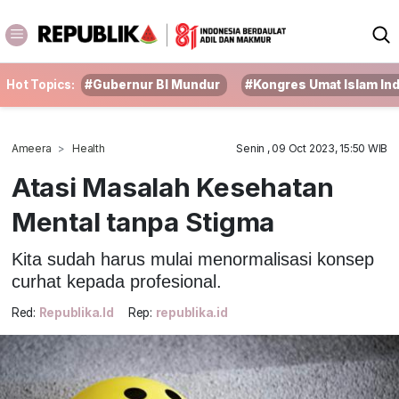
Hot Topics:
#Gubernur BI Mundur
#Kongres Umat Islam In
Ameera
Health
Senin , 09 Oct 2023, 15:50 WIB
Atasi Masalah Kesehatan
Mental tanpa Stigma
Kita sudah harus mulai menormalisasi konsep
curhat kepada profesional.
Red:
Republika.id
Rep:
republika.id