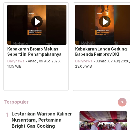
Kebakaran Bromo Meluas
Kebakaran Landa Gedung
Seperti ini Penampakannya
Bapenda Pemprov DKI
Dailynews
- Ahad , 09 Aug 2026,
Dailynews
- Jumat , 07 Aug 2026
11:15 WIB
23:00 WIB
>
Terpopuler
Lestarikan Warisan Kuliner
1
Nusantara, Pertamina
Bright Gas Cooking