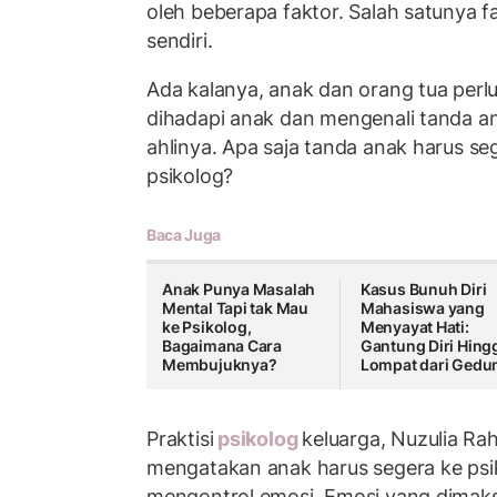
oleh beberapa faktor. Salah satunya f
sendiri.
Ada kalanya, anak dan orang tua per
dihadapi anak dan mengenali tanda a
ahlinya. Apa saja tanda anak harus se
psikolog?
Baca Juga
Anak Punya Masalah
Kasus Bunuh Diri
Mental Tapi tak Mau
Mahasiswa yang
ke Psikolog,
Menyayat Hati:
Bagaimana Cara
Gantung Diri Hing
Membujuknya?
Lompat dari Gedu
Praktisi
psikolog
keluarga, Nuzulia Ra
mengatakan anak harus segera ke psiko
mengontrol emosi. Emosi yang dimaks