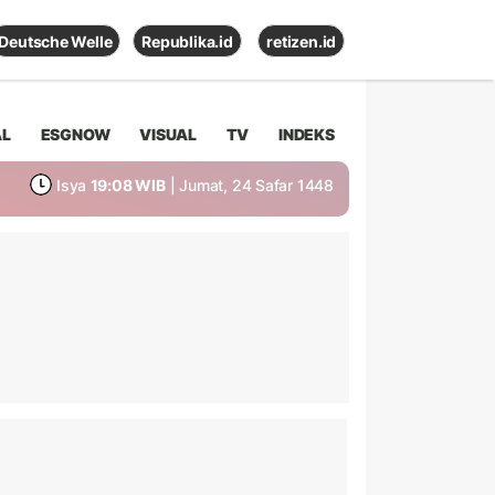
Deutsche Welle
Republika.id
retizen.id
AL
ESGNOW
VISUAL
TV
INDEKS
Isya
19:08 WIB
| Jumat, 24 Safar 1448