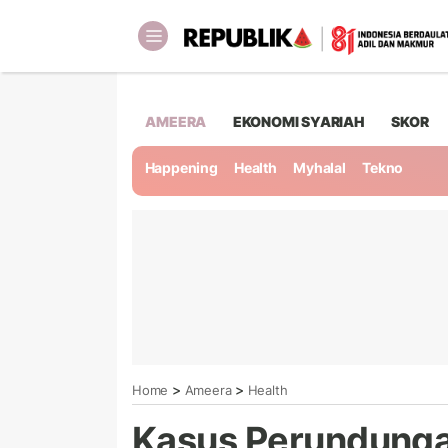
AMEERA
EKONOMI SYARIAH
SKOR
Happening
Health
Myhalal
Tekno
>
>
Home
Ameera
Health
Kasus Perundunga