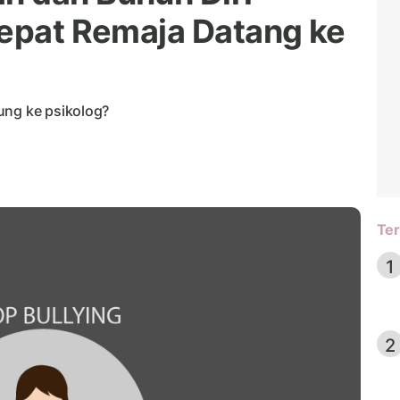
Tepat Remaja Datang ke
ung ke psikolog?
Ter
1
2