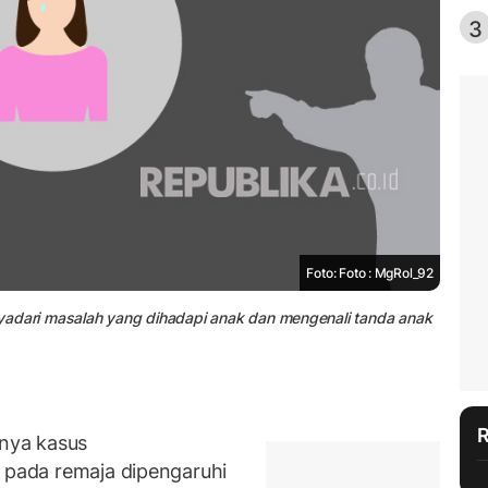
3
Foto: Foto : MgRol_92
menyadari masalah yang dihadapi anak dan mengenali tanda anak
nya kasus
i
pada remaja dipengaruhi