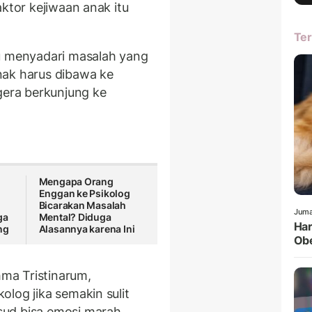
aktor kejiwaan anak itu
Ter
lu menyadari masalah yang
nak harus dibawa ke
gera berkunjung ke
Mengapa Orang
Enggan ke Psikolog
Bicarakan Masalah
Juma
ga
Mental? Diduga
Har
ng
Alasannya karena Ini
Obe
hma Tristinarum,
log jika semakin sulit
ud bisa emosi marah,