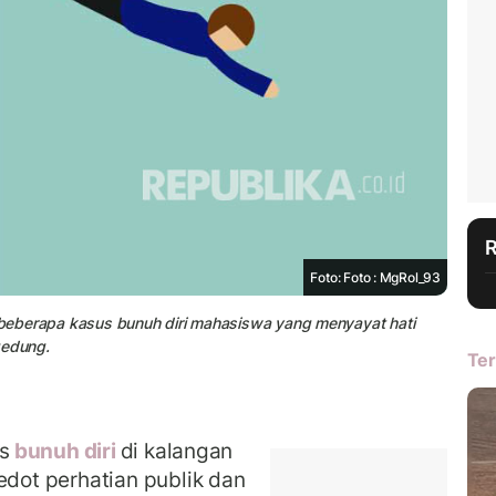
Foto: Foto : MgRol_93
a beberapa kasus bunuh diri mahasiswa yang menyayat hati
gedung.
Ter
s
bunuh diri
di kalangan
ot perhatian publik dan