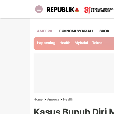
AMEERA
EKONOMI SYARIAH
SKOR
Happening
Health
Myhalal
Tekno
>
>
Home
Ameera
Health
Kasus Bunuh Diri