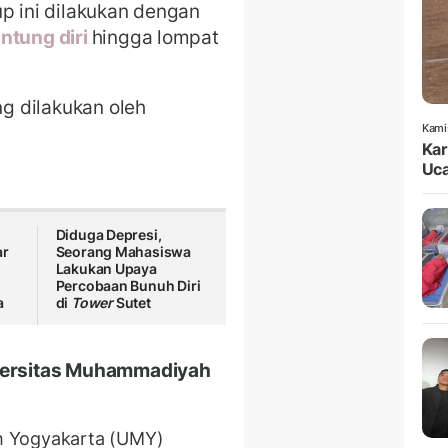
up ini dilakukan dengan
ntung diri
hingga lompat
g dilakukan oleh
Kami
Kar
Uca
Diduga Depresi,
ar
Seorang Mahasiswa
Lakukan Upaya
Percobaan Bunuh Diri
a
di
Tower
Sutet
iversitas Muhammadiyah
h Yogyakarta (UMY)