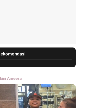
Rekomendasi
kini Ameera