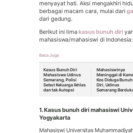
menyayat hati. Aksi mengakhiri hid
berbagai macam cara, mulai dari
ga
dari gedung.
Berikut ini lima
kasus bunuh diri
yan
mahasiswa/mahasiswi di Indonesia:
Baca Juga
Kasus Bunuh Diri
Mahasiswinya
Mahasiswa Udinus
Meninggal di Kam
Semarang, Polisi
Kos Diduga Bunuh
Sebut Keluarga Ikhlas
Diri, Udinus
dan tak Autopsi
Semarang Berduk
1. Kasus bunuh diri mahasiswi Un
Yogyakarta
Mahasiswi Universitas Muhammadiya