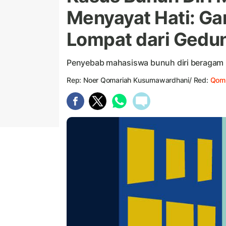
Menyayat Hati: Ga
Lompat dari Gedu
Penyebab mahasiswa bunuh diri beragam mul
Rep: Noer Qomariah Kusumawardhani/ Red:
Qomm