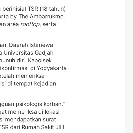
berinisial TSR (18 tahun)
 Porta by The Ambarrukmo.
an area
rooftop
, serta
an, Daerah Istimewa
 Universitas Gadjah
unuh diri. Kapolsek
konfirmasi di Yogyakarta
etelah memeriksa
isi di tempat kejadian
guan psikologis korban,”
aat memeriksa di lokasi
si mendapatkan surat
 TSR dari Rumah Sakit JIH