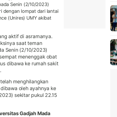
 pada Senin (2/10/2023)
i dengan lompat dari lantai
nce (Unires) UMY akibat
ng aktif di asramanya.
aksinya saat teman
a Senin (2/10/2023)
a sempat menenggak obat
rus dibawa ke rumah sakit
n.
 telah menghilangkan
 dibawa oleh ayahnya ke
023) sekitar pukul 22.15
iversitas Gadjah Mada