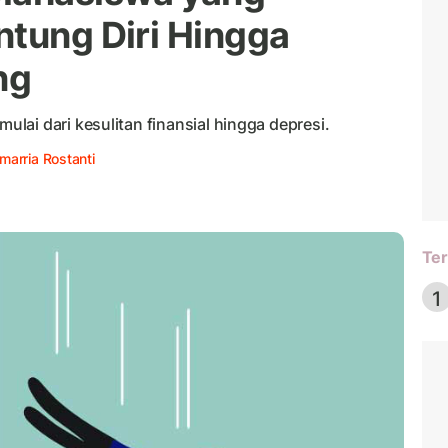
ntung Diri Hingga
ng
ai dari kesulitan finansial hingga depresi.
arria Rostanti
Ter
1