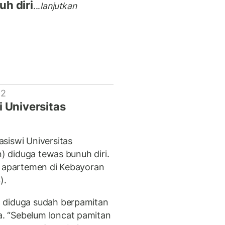
h diri
...
lanjutkan
 2
 Universitas
siswi Universitas
n) diduga tewas bunuh diri.
h apartemen di Kebayoran
3).
 diduga sudah berpamitan
. “Sebelum loncat pamitan