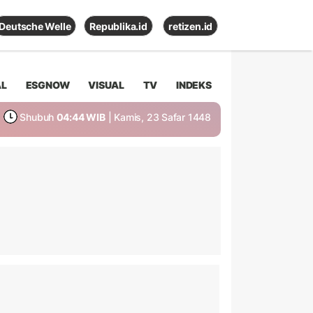
Deutsche Welle
Republika.id
retizen.id
AL
ESGNOW
VISUAL
TV
INDEKS
Shubuh
04:44 WIB
| Kamis, 23 Safar 1448