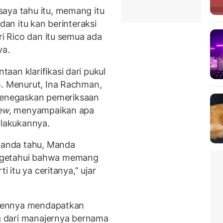
aya tahu itu, memang itu
dan itu kan berinteraksi
ri Rico dan itu semua ada
ya.
an klarifikasi dari pukul
B. Menurut, Ina Rachman,
enegaskan pemeriksaan
iew
, menyampaikan apa
ilakukannya.
Manda tahu, Manda
ngetahui bahwa memang
i itu ya ceritanya,” ujar
kliennya mendapatkan
 dari manajernya bernama