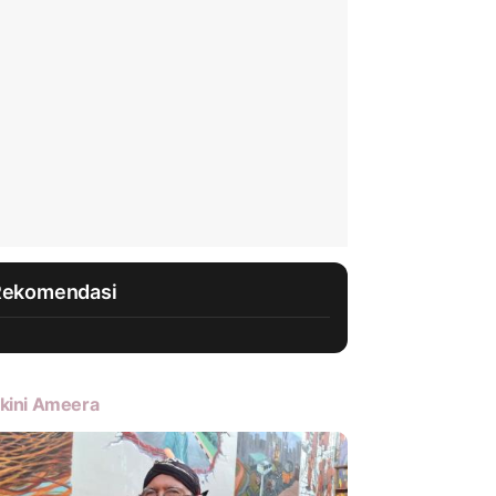
Rekomendasi
kini Ameera