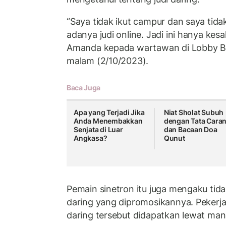
“Saya tidak ikut campur dan saya tid
adanya judi online. Jadi ini hanya kes
Amanda kepada wartawan di Lobby Bar
malam (2/10/2023).
Baca Juga
Apa yang Terjadi Jika
Niat Sholat Subuh
Anda Menembakkan
dengan Tata Cara
Senjata di Luar
dan Bacaan Doa
Angkasa?
Qunut
Pemain sinetron itu juga mengaku ti
daring yang dipromosikannya. Peker
daring tersebut didapatkan lewat mana