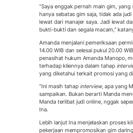
“Saya enggak pernah main gim, yang s
hanya sebatas gim saja, tidak ada judi 
lewat dari manajer saya. Jadi lewat da
bukti-bukti dan segala macam,” katan
Amanda menjalani pemeriksaan perminta
14.00 WIB dan selesai pukul 20.00 WI
penasihat hukum Amanda Manopo, m
terhadap kliennya dalam tahap
interv
yang diketahui terkait promosi yang d
“Ini masih tahap
interview
, apa yang 
sampaikan. Bukan berarti Manda me
Manda terlibat judi online, nggak sepert
Ina.
Lebih lanjut Ina menjelaskan proses 
pekerjaan mempromosikan gim daring