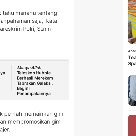
ak tahu menahu tentang
alahpahaman saja,” kata
eskrim Polri, Senin
Ahad
Tea
Spa
Masya Allah
,
nya
Teleskop Hubble
Berhasil Merekam
Tabrakan Galaksi,
Begini
Penampakannya
dak pernah memainkan gim
jaan mempromosikan gim
jer.