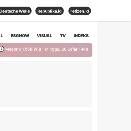
Deutsche Welle
Republika.id
retizen.id
AL
ESGNOW
VISUAL
TV
INDEKS
Maghrib
17:58 WIB
| Minggu, 26 Safar 1448