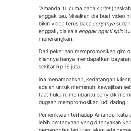
“Amanda itu cuma baca
script
(naskah)
enggak tau. Misalkan dia buat video n
bikin video terus baca
scriptnya
sudah.
enggak, dia saja
enggak ngerti spin
itu
menerangkan.
Dari pekerjaan mempromosikan gim dar
kliennya hanya mendapatkan bayaran ti
sekitar Rp 16 juta.
Ina menambahkan, kedatangan klienny
adalah untuk memenuhi kewajiban se
taat hukum, membantu penyidik memb
dugaan mempromosikan judi daring.
Pemeriksaan terhadap Amanda, kata di
lebih pertanyaan yang ditanyakan kep
pemanggilan lanjutan, akan ada pemang