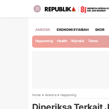
AMEERA
EKONOMI SYARIAH
SKOR
Happening
Health
Myhalal
Tekno
>
>
Home
Ameera
Happening
Diperiksa Terkait 