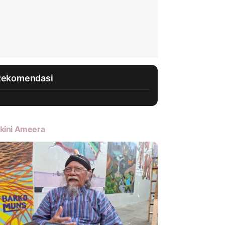
Rekomendasi
kini Ameera