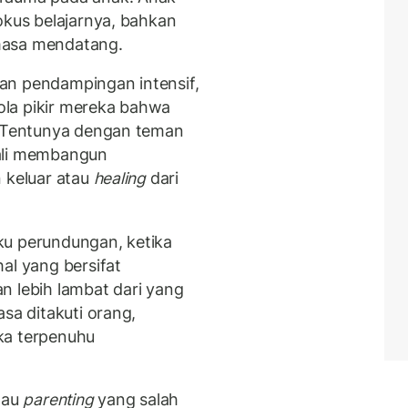
okus belajarnya, bahkan
masa mendatang.
an pendampingan intensif,
la pikir mereka bahwa
. Tentunya dengan teman
bali membangun
n keluar atau
healing
dari
ku perundungan, ketika
al yang bersifat
n lebih lambat dari yang
sa ditakuti orang,
ka terpenuhu
tau
parenting
yang salah