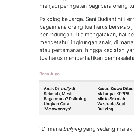
menjadi peringatan bagi para orang t
Psikolog keluarga, Sani Budiantini H
bagaimana orang tua harus bersikap j
perundungan. Dia mengatakan, hal pe
mengetahui lingkungan anak, di mana 
atau pertemanan, hingga kegiatan ya
tua harus memperhatikan permasalah
Baca Juga
Anak Di-
bully
di
Kasus Siswa Ditu
Sekolah, Mesti
Matanya, KPPPA
Bagaimana? Psikolog
Minta Sekolah
Ungkap Cara
Waspada Soal
'Melawannya'
Bullying
“Di mana
bullying
yang sedang marak,