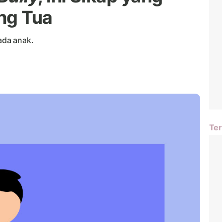
ng Tua
ada anak.
Ter