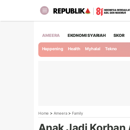
AMEERA
EKONOMI SYARIAH
SKOR
Happening
Health
Myhalal
Tekno
>
>
Home
Ameera
Family
Anak Jadi Korban