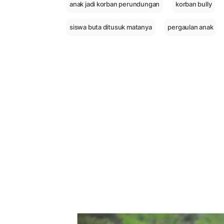
anak jadi korban perundungan
korban bully
siswa buta ditusuk matanya
pergaulan anak