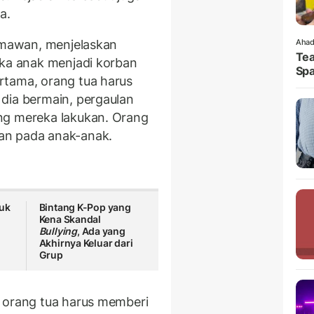
ua.
ermawan, menjelaskan
Ahad
Tea
ika anak menjadi korban
Spa
rtama, orang tua harus
dia bermain, pergaulan
ng mereka lakukan. Orang
an pada anak-anak.
suk
Bintang K-Pop yang
Kena Skandal
Bullying
, Ada yang
Akhirnya Keluar dari
Grup
 orang tua harus memberi