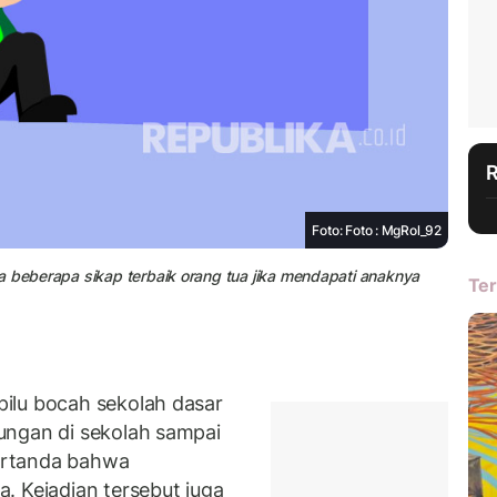
Foto: Foto : MgRol_92
a beberapa sikap terbaik orang tua jika mendapati anaknya
Ter
ilu bocah sekolah dasar
ungan di sekolah sampai
ertanda bahwa
. Kejadian tersebut juga