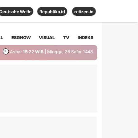
Deutsche Welle
Republika.id
retizen.id
AL
ESGNOW
VISUAL
TV
INDEKS
Ashar
15:22 WIB
| Minggu, 26 Safar 1448