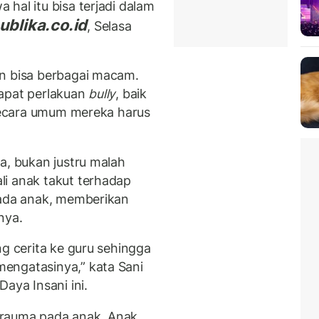
hal itu bisa terjadi dalam
ublika.co.id
, Selasa
an bisa berbagai macam.
dapat perlakuan
bully
, baik
 secara umum mereka harus
a, bukan justru malah
i anak takut terhadap
pada anak, memberikan
nya.
ng cerita ke guru sehingga
engatasinya,” kata Sani
aya Insani ini.
trauma pada anak. Anak