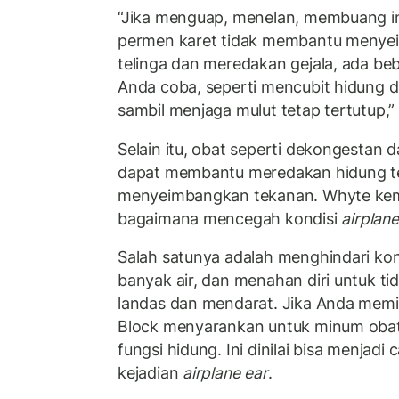
“Jika menguap, menelan, membuang i
permen karet tidak membantu menye
telinga dan meredakan gejala, ada beb
Anda coba, seperti mencubit hidung 
sambil menjaga mulut tetap tertutup,”
Selain itu, obat seperti dekongestan 
dapat membantu meredakan hidung t
menyeimbangkan tekanan. Whyte ke
bagaimana mencegah kondisi
airplane
Salah satunya adalah menghindari ko
banyak air, dan menahan diri untuk tid
landas dan mendarat. Jika Anda memil
Block menyarankan untuk minum oba
fungsi hidung. Ini dinilai bisa menjad
kejadian
airplane ear
.