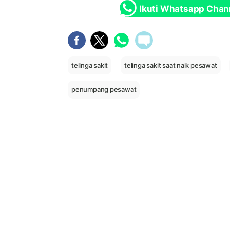
Ikuti Whatsapp Chan
telinga sakit
telinga sakit saat naik pesawat
penumpang pesawat