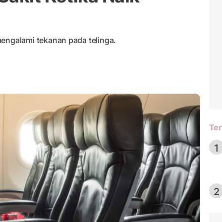
ngalami tekanan pada telinga.
Ter
1
2