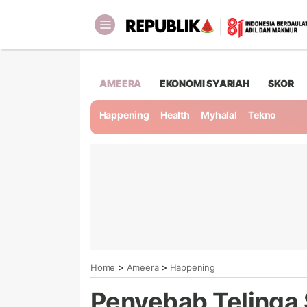
AMEERA
EKONOMI SYARIAH
SKOR
Happening
Health
Myhalal
Tekno
>
>
Home
Ameera
Happening
Penyebab Telinga 