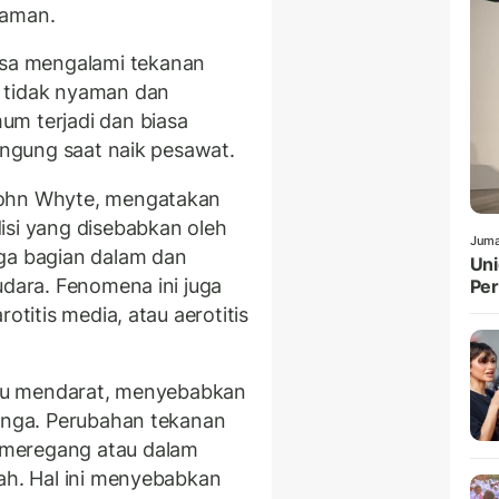
yaman.
sa mengalami tekanan
 tidak nyaman dan
um terjadi dan biasa
engung saat naik pesawat.
John Whyte, mengatakan
isi yang disebabkan oleh
Juma
nga bagian dalam dan
Uni
udara. Fenomena ini juga
Pe
otitis media, atau aerotitis
atau mendarat, menyebabkan
linga. Perubahan tekanan
 meregang atau dalam
cah. Hal ini menyebabkan