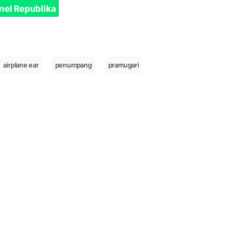
nel Republika
airplane ear
penumpang
pramugari