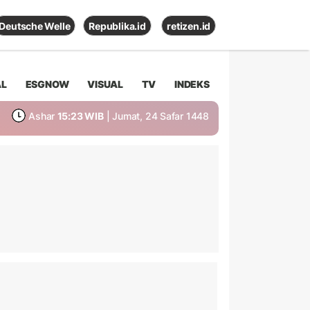
Deutsche Welle
Republika.id
retizen.id
AL
ESGNOW
VISUAL
TV
INDEKS
Ashar
15:23 WIB
| Jumat, 24 Safar 1448