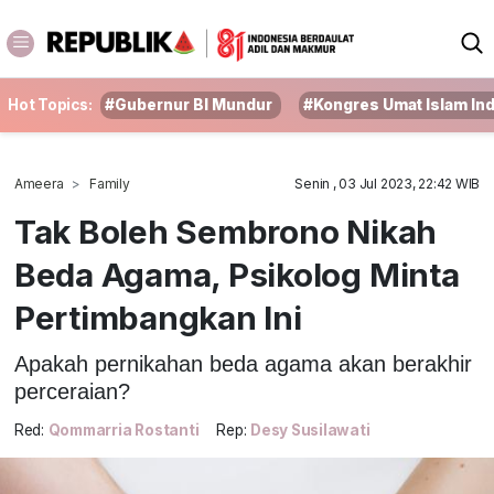
Hot Topics:
#Gubernur BI Mundur
#Kongres Umat Islam In
Ameera
Family
Senin , 03 Jul 2023, 22:42 WIB
Tak Boleh Sembrono Nikah
Beda Agama, Psikolog Minta
Pertimbangkan Ini
Apakah pernikahan beda agama akan berakhir
perceraian?
Red:
Qommarria Rostanti
Rep:
Desy Susilawati