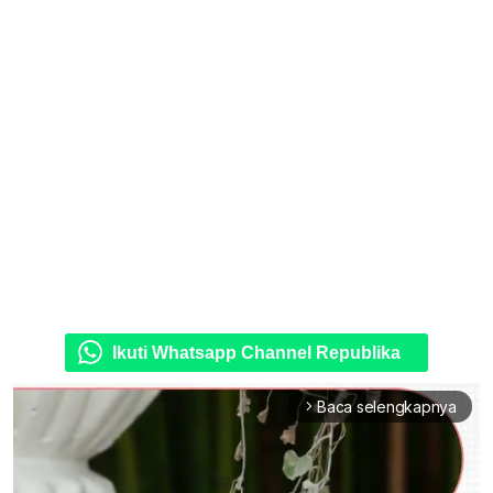
Ikuti Whatsapp Channel Republika
Baca selengkapnya
arrow_forward_ios