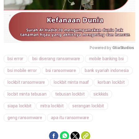
Powered by 
GliaStudios
bsi error
bsi diserang ransomware
mobile banking bsi
Mute
bsi mobile error
bsi ransomware
bank syariah indonesia
lockbit ransomware
lockbit minta maaf
korban lockbit
locbit minta tebusan
tebusan lockbit
sickkids
siapa lockbit
mitra lockbit
serangan lockbit
geng ransomware
apa itu ransomware