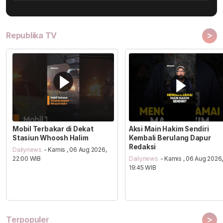
>
Republika TV
Mobil Terbakar di Dekat
Aksi Main Hakim Sendiri
Stasiun Whoosh Halim
Kembali Berulang Dapur
Redaksi
Dailynews
- Kamis , 06 Aug 2026,
22:00 WIB
Dailynews
- Kamis , 06 Aug 2026
19:45 WIB
>
Terpopuler