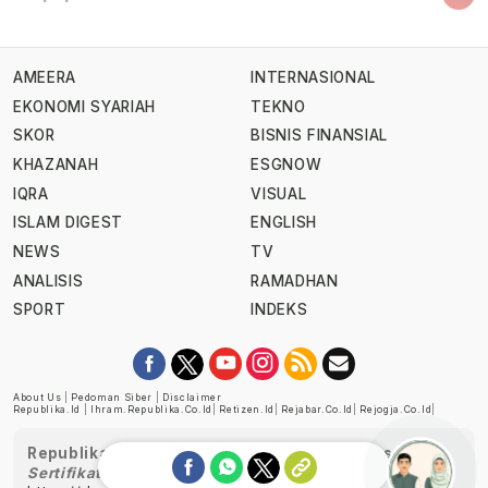
AMEERA
INTERNASIONAL
EKONOMI SYARIAH
TEKNO
SKOR
BISNIS FINANSIAL
KHAZANAH
ESGNOW
IQRA
VISUAL
ISLAM DIGEST
ENGLISH
NEWS
TV
ANALISIS
RAMADHAN
SPORT
INDEKS
About Us
|
Pedoman Siber
|
Disclaimer
Republika.id
|
Ihram.republika.co.id
|
Retizen.id
|
Rejabar.co.id
|
Rejogja.co.id
|
Republika telah diverifikasi oleh Dewan Pers
Sertifikat Nomor 1058/DP-Verifikasi/K/XII/2022