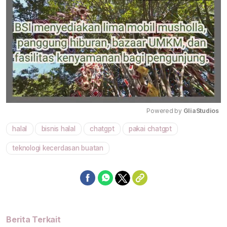
Powered by 
GliaStudios
halal
bisnis halal
chatgpt
pakai chatgpt
Mute
teknologi kecerdasan buatan
Berita Terkait