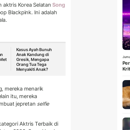
 aktris Korea Selatan
Song
op Blackpink. Ini adalah
la.
Kasus Ayah Bunuh
an
Anak Kandung di
Juma
 Met
Gresik, Mengapa
Per
Orang Tua Tega
Kri
Menyakiti Anak?
g, mereka menarik
ain itu, mereka
buat jepretan
selfie
egori Aktris Terbaik di