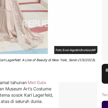
Foto: Evan Agostini/Invision/AP
 Lagerfeld: A Line of Beauty di New York, Senin (1/5/2023).
 amal tahunan
Met Gala
tan Museum Art’s Costume
Ter
 tema sosok Karl Lagerfeld,
 atas di seluruh dunia.