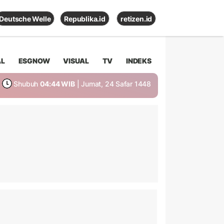
Deutsche Welle
Republika.id
retizen.id
AL
ESGNOW
VISUAL
TV
INDEKS
Shubuh
04:44 WIB
| Jumat, 24 Safar 1448