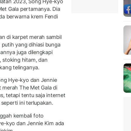
latan 2023, Song Hye-kyo
Met Gala pertamanya. Dia
 berwarna krem ​​Fendi
n di karpet merah sambil
putih yang dihiasi bunga
lannya juga dilengkapi
 stoking hitam, dan
kang telinganya.
Song Hye-kyo dan Jennie
t merah The Met Gala di
, tetapi tentu saja internet
eperti ini terlupakan.
ggah kembali foto
ye-kyo dan Jennie Kim ada
iekim.