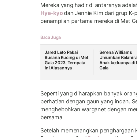
Mereka yang hadir di antaranya adalah
Hye-kyo
dan Jennie Kim dari grup K-p
penampilan pertama mereka di Met Ga
Baca Juga
Jared Leto Pakai
Serena Williams
Busana Kucing di Met
Umumkan Kelahir
Gala 2023, Ternyata
Anak keduanya di
Ini Alasannya
Gala
Seperti yang diharapkan banyak oran
perhatian dengan gaun yang indah. Sel
menghebohkan warganet dengan mem
bersama.
Setelah memenangkan penghargaan kat