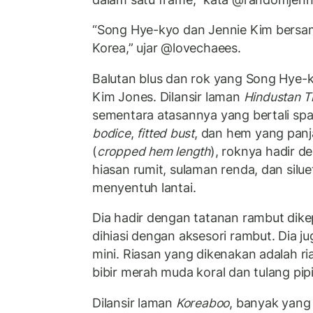
“Song Hye-kyo dan Jennie Kim bersama
Korea,” ujar @lovechaees.
Balutan blus dan rok yang Song Hye-k
Kim Jones.
Dilansir laman
Hindustan T
sementara atasannya yang bertali sp
bodice
,
fitted bust
, dan hem yang pan
(
cropped hem length
), roknya hadir d
hiasan rumit, sulaman renda, dan silu
menyentuh lantai.
Dia hadir dengan tatanan rambut dik
dihiasi dengan aksesori rambut. Dia
mini. Riasan yang dikenakan adalah r
bibir merah muda koral dan tulang pip
Dilansir laman
Koreaboo
, banyak yang