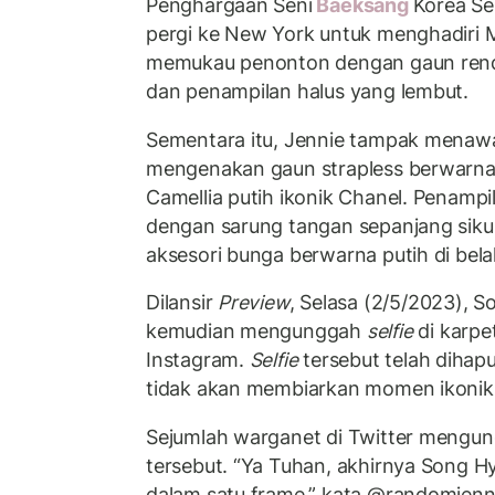
Penghargaan Seni
Baeksang
Korea Se
pergi ke New York untuk menghadiri 
memukau penonton dengan gaun renda
dan penampilan halus yang lembut.
Sementara itu, Jennie tampak menawa
mengenakan gaun strapless berwarna 
Camellia putih ikonik Chanel. Penampi
dengan sarung tangan sepanjang siku,
aksesori bunga berwarna putih di bela
Dilansir
Preview
, Selasa (2/5/2023), 
kemudian mengunggah
selfie
di karpe
Instagram.
Selfie
tersebut telah dihapus
tidak akan membiarkan momen ikonik s
Sejumlah warganet di Twitter mengun
tersebut. “Ya Tuhan, akhirnya Song H
dalam satu frame,” kata @randomjenn