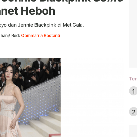
anet Heboh
yo dan Jennie Blackpink di Met Gala.
hani/ Red:
Qommarria Rostanti
Ter
1
2