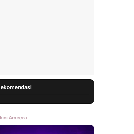
Rekomendasi
kini Ameera