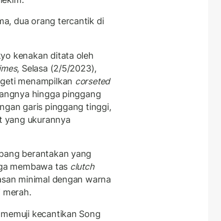
, dua orang tercantik di
yo kenakan ditata oleh
imes
, Selasa (2/5/2023),
ageti menampilkan
corseted
jangnya hingga pinggang
engan garis pinggang tinggi,
et yang ukurannya
epang berantakan yang
 juga membawa tas
clutch
iasan minimal dengan warna
i merah.
 memuji kecantikan Song