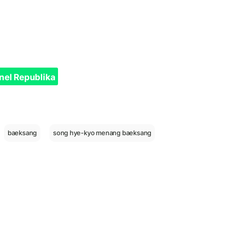
nel Republika
baeksang
song hye-kyo menang baeksang