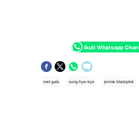
Ikuti Whatsapp Chan
met gala
song hye-kyo
jennie blackpink