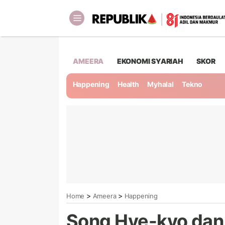
AMEERA
EKONOMI SYARIAH
SKOR
Happening
Health
Myhalal
Tekno
>
>
Home
Ameera
Happening
Song Hye-kyo dan