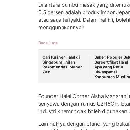
Di antara bumbu masak yang ditemu
0,5 persen adalah produk impor Jepang
atau saus teriyaki. Dalam hal ini, bol
menggunakannya?
Baca Juga
Cari Kuliner Halal di
Bakeri Populer Be
Singapura, Inilah
Bersertifikat Halal,
Rekomendasi Maher
Apa yang Perlu
Zain
Diwaspadai
Konsumen Musli
Founder Halal Corner Aisha Maharan
senyawa dengan rumus C2H5OH. Etano
industri khamr tidak boleh digunakan u
Lain halnya dengan etanol yang bukan 