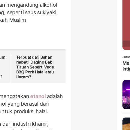
kan mengandung alkohol
, seperti saus sukiyaki
ehkah Muslim
lum
Terbuat dari Bahan
Juma
Nabati, Daging Babi
Men
Tiruan Seperti Vege
Int
BBQ Pork Halal atau
m?
Haram?
i mengatakan
etanol
adalah
l yang berasal dari
ntuk produksi halal.
dari industri khamr,