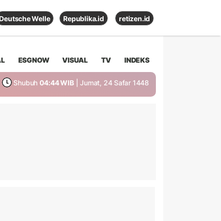
Deutsche Welle
Republika.id
retizen.id
AL
ESGNOW
VISUAL
TV
INDEKS
Shubuh
04:44 WIB
| Jumat, 24 Safar 1448