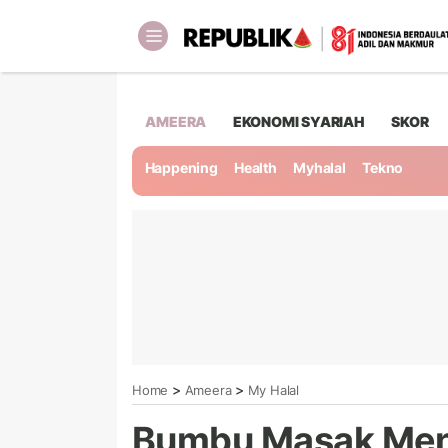
AMEERA
EKONOMI SYARIAH
SKOR
Happening
Health
Myhalal
Tekno
>
>
Home
Ameera
My Halal
Bumbu Masak Men