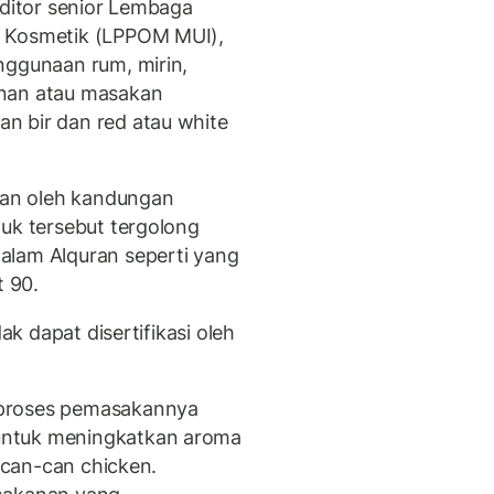
uditor senior Lembaga
n Kosmetik (LPPOM MUI),
nggunaan rum, mirin,
anan atau masakan
n bir dan red atau white
an oleh kandungan
duk tersebut tergolong
alam Alquran seperti yang
t 90.
ak dapat disertifikasi oleh
 proses pemasakannya
untuk meningkatkan aroma
, can-can chicken.