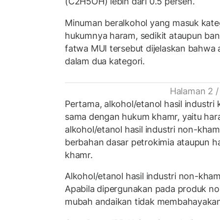
(C2H5OH) lebih dari 0.5 persen.
Minuman beralkohol yang masuk kateg
hukumnya haram, sedikit ataupun ba
fatwa MUI tersebut dijelaskan bahwa 
dalam dua kategori.
Halaman 2 /
Pertama, alkohol/etanol hasil indust
sama dengan hukum khamr, yaitu hara
alkohol/etanol hasil industri non-khamr
berbahan dasar petrokimia ataupun has
khamr.
Alkohol/etanol hasil industri non-kha
Apabila dipergunakan pada produk n
mubah andaikan tidak membahayakan