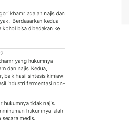
ori khamr adalah najis dan
nyak. Berdasarkan kedua
alkohol bisa dibedakan ke
 2
ri khamr yang hukumnya
m dan najis. Kedua,
, baik hasil sintesis kimiawi
il industri fermentasi non-
mr hukumnya tidak najis.
onminuman hukumnya ialah
 secara medis.