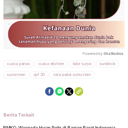
Powered by 
GliaStudios
cuaca panas
cuaca ekstrem
tabir surya
sunblock
Mute
sunscreen
spf 30
cara pakai sunscreen
Berita Terkait
BMKG: Waspada Hujan Petir di Bagian Barat Indonesia