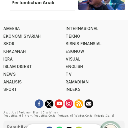
Pertumbuhan Anak
AMEERA
INTERNASIONAL
EKONOMI SYARIAH
TEKNO
SKOR
BISNIS FINANSIAL
KHAZANAH
ESGNOW
IQRA
VISUAL
ISLAM DIGEST
ENGLISH
NEWS
TV
ANALISIS
RAMADHAN
SPORT
INDEKS
About Us
|
Pedoman Siber
|
Disclaimer
Republika.id
|
Ihram.republika.co.id
|
Retizen.id
|
Rejabar.co.id
|
Rejogja.co.id
|
Republika telah diverifikasi oleh Dewan Pers