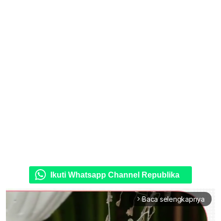
Ikuti Whatsapp Channel Republika
Baca selengkapnya
arrow_forward_ios