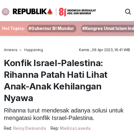
Hot Topics:
#Gubernur BI Mundur
#Kongres Umat Islam In
Ameera
Happening
Kamis , 06 Apr 2023, 16:41 WIB
Konfik Israel-Palestina:
Rihanna Patah Hati Lihat
Anak-Anak Kehilangan
Nyawa
Rihanna turut mendesak adanya solusi untuk
mengatasi konflik Israel-Palestina.
Red:
Reiny Dwinanda
Rep:
Meiliza Laveda