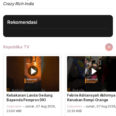
Crazy Rich India
Rekomendasi
>
Republika TV
Kebakaran Landa Gedung
Febrie Adriansyah Akhirnya
Bapenda Pemprov DKI
Kenakan Rompi Orange
Dailynews
- Jumat , 07 Aug 2026,
Dailynews
- Jumat , 07 Aug 2026
23:00 WIB
22:30 WIB