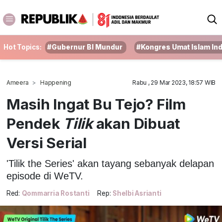
Hot Topics:
#Gubernur BI Mundur
#Kongres Umat Islam In
Ameera
Happening
Rabu , 29 Mar 2023, 18:57 WIB
Masih Ingat Bu Tejo? Film
Pendek
Tilik
akan Dibuat
Versi Serial
'Tilik the Series' akan tayang sebanyak delapan
episode di WeTV.
Red:
Qommarria Rostanti
Rep:
Shelbi Asrianti