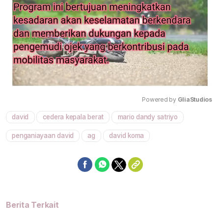
Powered by 
GliaStudios
david
cedera kepala berat
mario dandy satriyo
Mute
penganiayaan david
ag
david koma
Berita Terkait