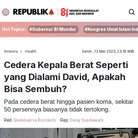
Hot Topics:
#Gubernur BI Mundur
#Kongres Umat Islam In
Ameera
Health
Senin , 13 Mar 2023, 23:19 WIB
Cedera Kepala Berat Seperti
yang Dialami David, Apakah
Bisa Sembuh?
Pada cedera berat hingga pasien koma, sekitar
50 persennya biasanya tidak tertolong.
Red:
Qommarria Rostanti
Rep:
Desy Susilawati