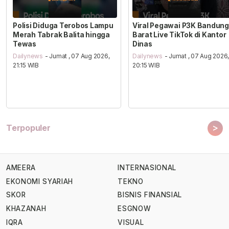
Polisi Diduga Terobos Lampu
Viral Pegawai P3K Bandung
Merah Tabrak Balita hingga
Barat Live TikTok di Kantor
Tewas
Dinas
Dailynews
- Jumat , 07 Aug 2026,
Dailynews
- Jumat , 07 Aug 2026
21:15 WIB
20:15 WIB
>
Terpopuler
AMEERA
INTERNASIONAL
EKONOMI SYARIAH
TEKNO
SKOR
BISNIS FINANSIAL
KHAZANAH
ESGNOW
IQRA
VISUAL