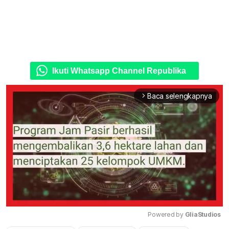
Ikuti Whatsapp Channel Republika
Baca selengkapnya
arrow_forward_ios
Powered by 
GliaStudios