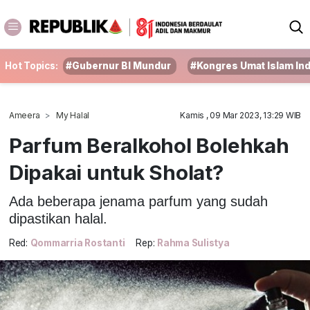
Hot Topics:
#Gubernur BI Mundur
#Kongres Umat Islam In
Ameera
My Halal
Kamis , 09 Mar 2023, 13:29 WIB
Parfum Beralkohol Bolehkah
Dipakai untuk Sholat?
Ada beberapa jenama parfum yang sudah
dipastikan halal.
Red:
Qommarria Rostanti
Rep:
Rahma Sulistya