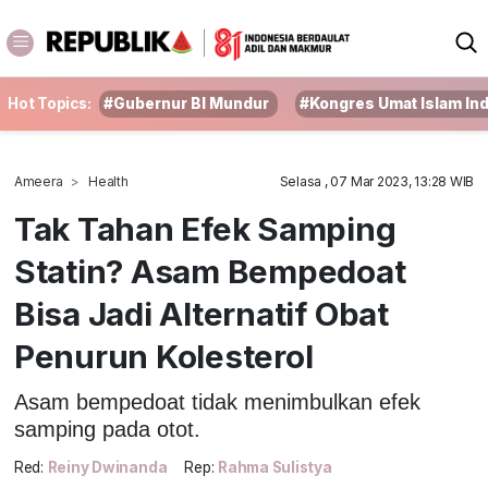
Hot Topics:
#Gubernur BI Mundur
#Kongres Umat Islam In
Ameera
Health
Selasa , 07 Mar 2023, 13:28 WIB
Tak Tahan Efek Samping
Statin? Asam Bempedoat
Bisa Jadi Alternatif Obat
Penurun Kolesterol
Asam bempedoat tidak menimbulkan efek
samping pada otot.
Red:
Reiny Dwinanda
Rep:
Rahma Sulistya