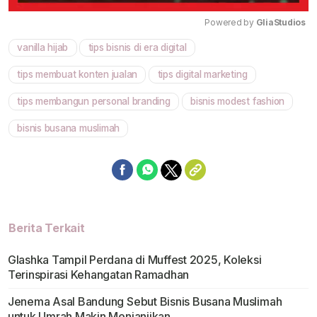
Powered by 
GliaStudios
vanilla hijab
tips bisnis di era digital
Mute
tips membuat konten jualan
tips digital marketing
tips membangun personal branding
bisnis modest fashion
bisnis busana muslimah
Berita Terkait
Glashka Tampil Perdana di Muffest 2025, Koleksi
Terinspirasi Kehangatan Ramadhan
Jenema Asal Bandung Sebut Bisnis Busana Muslimah
untuk Umrah Makin Menjanjikan