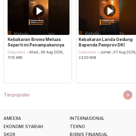
Kebakaran Bromo Meluas
Kebakaran Landa Gedung
Seperti ini Penampakannya
Bapenda Pemprov DKI
Dailynews
- Ahad , 09 Aug 2026,
Dailynews
- Jumat , 07 Aug 2026
11:15 WIB
23:00 WIB
>
Terpopuler
AMEERA
INTERNASIONAL
EKONOMI SYARIAH
TEKNO
SKOR
BISNIS FINANSIAL