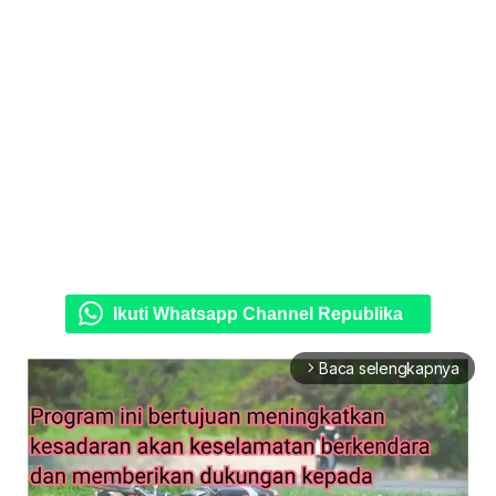
Ikuti Whatsapp Channel Republika
Baca selengkapnya
arrow_forward_ios