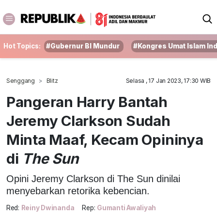
Hot Topics:
#Gubernur BI Mundur
#Kongres Umat Islam In
Senggang
Blitz
Selasa , 17 Jan 2023, 17:30 WIB
Pangeran Harry Bantah
Jeremy Clarkson Sudah
Minta Maaf, Kecam Opininya
di
The Sun
Opini Jeremy Clarkson di The Sun dinilai
menyebarkan retorika kebencian.
Red:
Reiny Dwinanda
Rep:
Gumanti Awaliyah