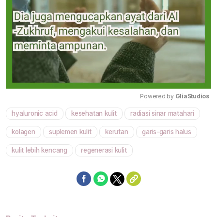
Powered by 
GliaStudios
hyaluronic acid
kesehatan kulit
radiasi sinar matahari
Mute
kolagen
suplemen kulit
kerutan
garis-garis halus
kulit lebih kencang
regenerasi kulit