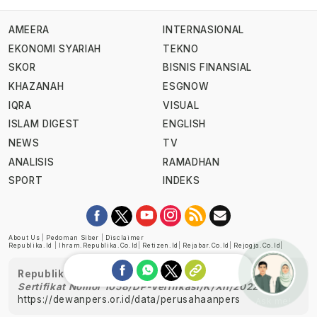
AMEERA
INTERNASIONAL
EKONOMI SYARIAH
TEKNO
SKOR
BISNIS FINANSIAL
KHAZANAH
ESGNOW
IQRA
VISUAL
ISLAM DIGEST
ENGLISH
NEWS
TV
ANALISIS
RAMADHAN
SPORT
INDEKS
About Us
|
Pedoman Siber
|
Disclaimer
Republika.id
|
Ihram.republika.co.id
|
Retizen.id
|
Rejabar.co.id
|
Rejogja.co.id
|
Republika telah diverifikasi oleh Dewan Pers
Sertifikat Nomor 1058/DP-Verifikasi/K/XII/2022
https://dewanpers.or.id/data/perusahaanpers
Ask me!