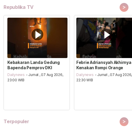
>
Republika TV
Kebakaran Landa Gedung
Febrie Adriansyah Akhirnya
Bapenda Pemprov DKI
Kenakan Rompi Orange
Dailynews
- Jumat , 07 Aug 2026,
Dailynews
- Jumat , 07 Aug 2026
23:00 WIB
22:30 WIB
>
Terpopuler