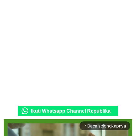
Ikuti Whatsapp Channel Republika
Baca selengkapnya
arrow_forward_ios