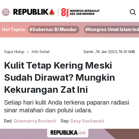
Hot Topics:
#Gubernur BI Mundur
#Kongres Umat Islam In
Gaya Hidup
Info Sehat
Senin , 16 Jan 2023, 16:41 WIB
Kulit Tetap Kering Meski
Sudah Dirawat? Mungkin
Kekurangan Zat Ini
Setiap hari kulit Anda terkena paparan radiasi
sinar matahari dan polusi udara.
Red:
Qommarria Rostanti
Rep:
Desy Susilawati