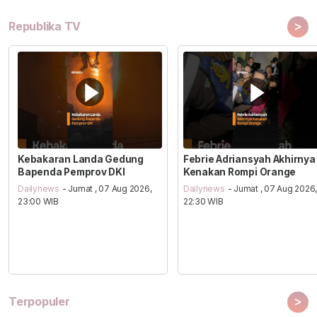
>
Republika TV
Kebakaran Landa Gedung
Febrie Adriansyah Akhirnya
Bapenda Pemprov DKI
Kenakan Rompi Orange
Dailynews
- Jumat , 07 Aug 2026,
Dailynews
- Jumat , 07 Aug 2026
23:00 WIB
22:30 WIB
>
Terpopuler