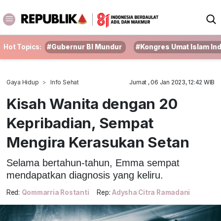
Hot Topics:
#Gubernur BI Mundur
#Kongres Umat Islam In
Gaya Hidup
Info Sehat
Jumat , 06 Jan 2023, 12:42 WIB
Kisah Wanita dengan 20
Kepribadian, Sempat
Mengira Kerasukan Setan
Selama bertahun-tahun, Emma sempat
mendapatkan diagnosis yang keliru.
Red:
Qommarria Rostanti
Rep:
Adysha Citra Ramadani