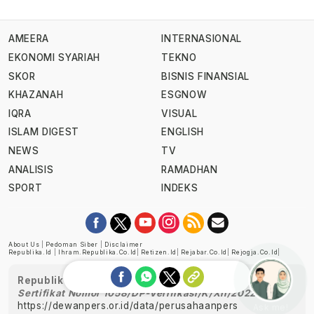
AMEERA
INTERNASIONAL
EKONOMI SYARIAH
TEKNO
SKOR
BISNIS FINANSIAL
KHAZANAH
ESGNOW
IQRA
VISUAL
ISLAM DIGEST
ENGLISH
NEWS
TV
ANALISIS
RAMADHAN
SPORT
INDEKS
About Us
|
Pedoman Siber
|
Disclaimer
Republika.id
|
Ihram.republika.co.id
|
Retizen.id
|
Rejabar.co.id
|
Rejogja.co.id
|
Republika telah diverifikasi oleh Dewan Pers
Sertifikat Nomor 1058/DP-Verifikasi/K/XII/2022
https://dewanpers.or.id/data/perusahaanpers
Ask me!