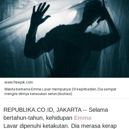
www.freepik.com
Wanita bernama Emma Lavar mempunyai 20 kepribadian. Dia sempat
mengira dirinya kerasukan setan.(ilustrasi)
REPUBLIKA.CO.ID, JAKARTA -- Selama
bertahun-tahun, kehidupan
Emma
Lavar dipenuhi ketakutan. Dia merasa kerap