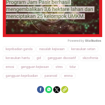
Powered by 
GliaStudios
kepribadian ganda
masalah kejiwaan
kerasukan setan
Mute
kerasukan hantu
gid
gangguan disosiatif
skizofrenia
emosi
gangguan kejiwaan
stres
tidur
gangguan kepribadian
paranoid
emma